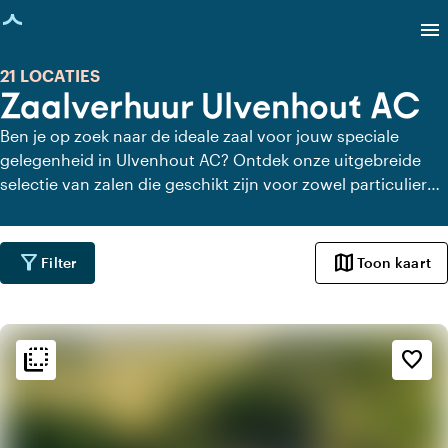
agina geladen
menu
21 LOCATIES
Zaalverhuur Ulvenhout AC
Ben je op zoek naar de ideale zaal voor jouw speciale
gelegenheid in Ulvenhout AC? Ontdek onze uitgebreide
selectie van zalen die geschikt zijn voor zowel particuliere
feesten als zakelijke evenementen. Bij ons vind je de
perfecte setting om jouw gasten te imponeren en
herinneringen te creëren die een leven lang meegaan.
filter_alt
map
Filter
Toon kaart
flip_to_back
flip_to_back
Sfeer en esthetiek
favorite_border
check_box_outline_blank
Basic
landscape
Landelijk