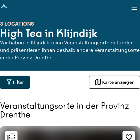
eite geladen
menu
3 LOCATIONS
High Tea in Klijndijk
Wir haben in Klijndijk keine Veranstaltungsorte gefunden
und präsentieren Ihnen deshalb andere Veranstaltungsorte
in der Provinz Drenthe.
filter_alt
map
Filter
Karte anzeigen
Veranstaltungsorte in der Provinz
Drenthe
flip_to_back
flip_to_back
Ambiente und Ästhetik
favorite_border