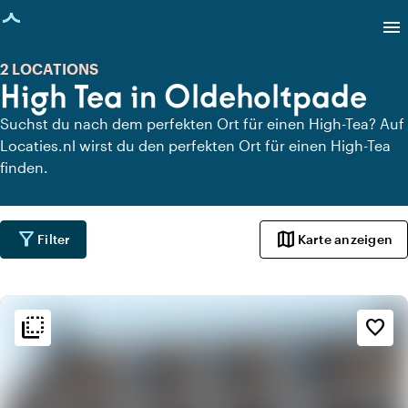
eite geladen
menu
2 LOCATIONS
High Tea in Oldeholtpade
Suchst du nach dem perfekten Ort für einen High-Tea? Auf
Locaties.nl wirst du den perfekten Ort für einen High-Tea
finden.
filter_alt
map
Filter
Karte anzeigen
flip_to_back
flip_to_back
Ambiente und Ästhetik
favorite_border
palette
Bohemian / Ibiza
style
Hotel Chic