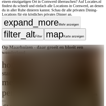
einem einzigartigen Ort in Cornwerd überraschen? Auf Locaties.nl
findest du schnell und einfach alle Locations in Cornwerd, an denen
du in aller Ruhe dinieren kannst. Schau dir alle privaten Dining-
Locations für ein köstliches privates Dinner an.
expand_more
Mehr anzeigen
filter_alt
map
Filter
Karte anzeigen
Op Maarhuizen - daar groeit en bloeit een
wonderland
home
Ort
Winsum
star
(
Keiner
)
Keine Bewertungen
meeting_room
7 Räume
person_pin
Kapazität
10-200
10 bis 200 Personen