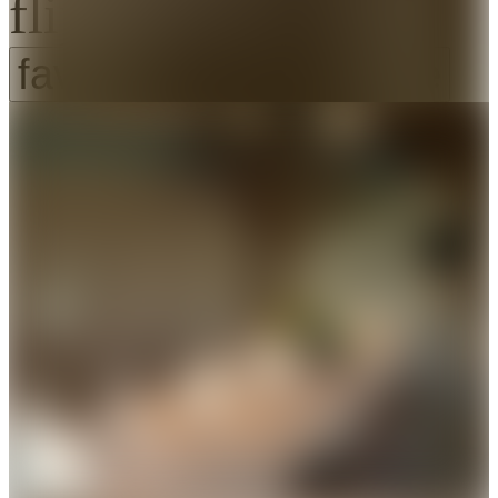
flip_to_back
favorite_border
favorite