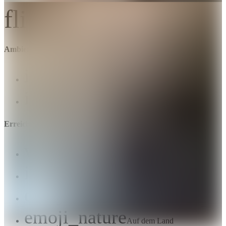
flip_to_back
Ambiente und Ästhetik
info
Ländlich
info
Skandinavisch
Erreichbarkeit und Lage
water
Am Wasser
info
Anlegen vor Ort möglich
emoji_nature
Mitten in der Natur
emoji_nature
Auf dem Land