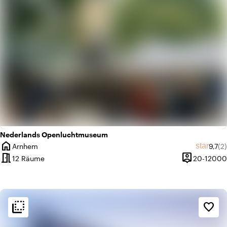
Nederlands Openluchtmuseum
home
Durch
An
star
Arnhem
9,7
(2)
Ort
meeting_room
person_pin
12 Räume
20-12000
Kapazität
flip_to_back
flip_to_back
Ambiente und Ästhetik
favorite_border
info
Industriell