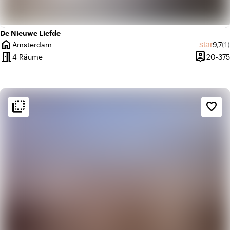
De Nieuwe Liefde
home
Durch
An
star
Amsterdam
9,7
(1)
Ort
meeting_room
person_pin
4 Räume
20-375
Kapazität
flip_to_back
flip_to_back
Ambiente und Ästhetik
favorite_border
info
Klassisch
info
Bunt