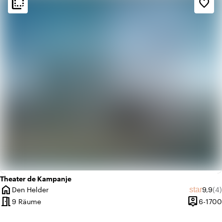
flip_to_back
flip_to_back
favorite_border
info
Industriell
apartment
Modernes Design
Theater de Kampanje
home
Durch
An
star
Den Helder
9,9
(4)
Ort
meeting_room
person_pin
9 Räume
6-1700
Kapazität