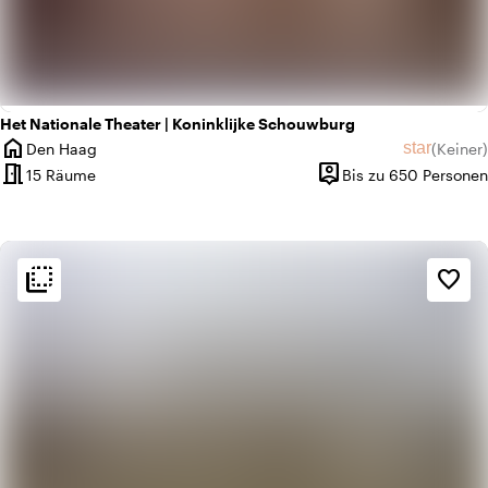
Het Nationale Theater | Koninklijke Schouwburg
home
star
Den Haag
(
Keiner
)
Ort
Keine Bew
meeting_room
person_pin
15 Räume
Bis zu 650 Personen
Kapazität
flip_to_back
flip_to_back
Ambiente und Ästhetik
favorite_border
info
Klassisch