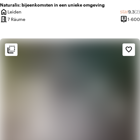
Naturalis: bijeenkomsten in een unieke omgeving
home
Durch
An
star
Leiden
9,3
(2)
Ort
meeting_room
person_pin
7 Räume
1-600
Kapazitä
flip_to_back
flip_to_back
Ambiente und Ästhetik
favorite_border
info
Klassisch
apartment
Modernes Design