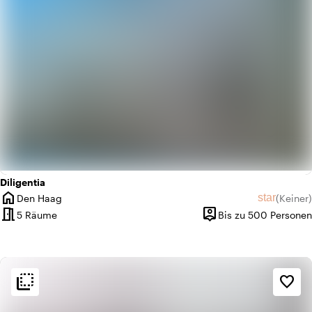
Diligentia
home
star
Den Haag
(
Keiner
)
Ort
Keine Bew
meeting_room
person_pin
5 Räume
Bis zu 500 Personen
Kapazität
flip_to_back
flip_to_back
Ambiente und Ästhetik
favorite_border
info
Klassisch