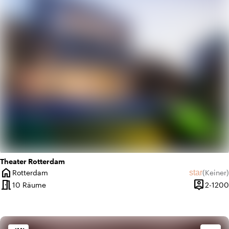
info
Klassisch
Theater Rotterdam
home
star
Rotterdam
(
Keiner
)
Ort
Keine Bew
meeting_room
person_pin
10 Räume
2-1200
Kapazität