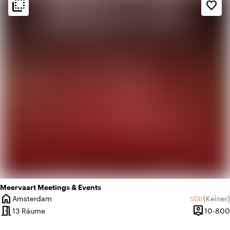
flip_to_back
flip_to_back
Ambiente und Ästhetik
favorite_border
info
Gemütlich
apartment
Modernes Design
Meervaart Meetings & Events
home
star
Amsterdam
(
Keiner
)
Ort
Keine Bew
meeting_room
person_pin
13 Räume
10-800
Kapazität