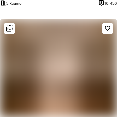
meeting_room
person_pin
5 Räume
10-450
Kapazität
flip_to_back
flip_to_back
Ambiente und Ästhetik
favorite_border
crop_square
Minimalistisch
apartment
Modernes Design