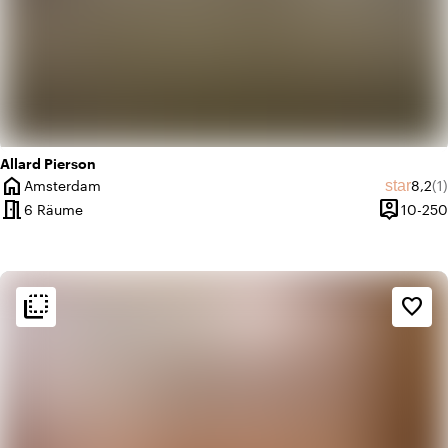
Allard Pierson
home
Durch
An
star
Amsterdam
8,2
(1)
Ort
meeting_room
person_pin
6 Räume
10-250
Kapazität
flip_to_back
flip_to_back
Ambiente und Ästhetik
favorite_border
info
Industriell
info
Klassisch