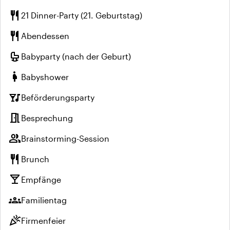
restaurant
21 Dinner-Party (21. Geburtstag)
restaurant
Abendessen
crib
Babyparty (nach der Geburt)
pregnant_woman
Babyshower
nightlife
Beförderungsparty
meeting_room
Besprechung
group
Brainstorming-Session
restaurant
Brunch
local_bar
Empfänge
groups
Familientag
celebration
Firmenfeier