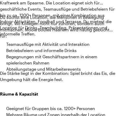
Kraftwerk am Spaarne. Die Location eignet sich für
geschäftliche Events, Teamausflüge und Betriebsfeiern für
bis zu ca. 1200+ Personen, mit einer Kombination aus
Du suchst eine Location, die Menschen in Bewegung
Indoor-Aktivitäten, Foodhall und Terrasse. Du mietest die
bringt. Wo Kollegen nicht nur zuhören, sondern auch
Location für Drinks, Teambuilding, Präsentationen und
mitmachen. Mooie Boules Haarlem wird häufig gebucht
informelle Treffen.
für:
Teamausflüge mit Aktivität und Interaktion
Betriebsfeiern und informelle Drinks
Begegnungen mit Geschäftspartnern in einem
spielerischen Rahmen
Abteilungstage und Mitarbeiterevents
Die Stärke liegt in der Kombination: Spiel bricht das Eis, die
Umgebung hält die Energie fest.
Räume & Kapazität
Geeignet für Gruppen bis ca. 1200+ Personen
Mehrere Räume und Zonen innerhalb der Location