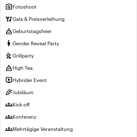
photo_camera
Fotoshoot
nightlife
Gala & Preisverleihung
cake
Geburtstagsfeier
pregnant_woman
Gender Reveal Party
outdoor_grill
Grillparty
cake
High Tea
live_tv
Hybrider Event
celebration
Jubiläum
groups
Kick-off
groups
Konferenz
groups
Mehrtägige Veranstaltung