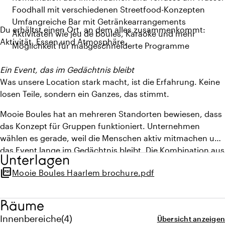
Foodhall mit verschiedenen Streetfood-Konzepten
Umfangreiche Bar mit Getränkearrangements
Du erhältst einen Ort, an dem alles zusammenkommt:
Aktivitäten wie jeu de boules, Karaoke und mehr
Aktivität, Essen und Atmosphäre.
Möglichkeit für maßgeschneiderte Programme
Ein Event, das im Gedächtnis bleibt
Was unsere Location stark macht, ist die Erfahrung. Keine
losen Teile, sondern ein Ganzes, das stimmt.
Mooie Boules hat an mehreren Standorten bewiesen, dass
das Konzept für Gruppen funktioniert. Unternehmen
wählen es gerade, weil die Menschen aktiv mitmachen und
das Event lange im Gedächtnis bleibt. Die Kombination aus
Unterlagen
Spiel und Gastronomie sorgt für Engagement, ohne dass
picture_as_pdf
Mooie Boules Haarlem brochure.pdf
du es erzwingen musst.
Plane dein Event bei Mooie Boules Haarlem
Räume
Willst du eine Location, die sofort Energie in deine Gruppe
Menge innenbereiche: 4
Innenbereiche
(
4
)
Übersicht anzeigen
bringt? Dann ist dies eine logische Wahl. Plane eine