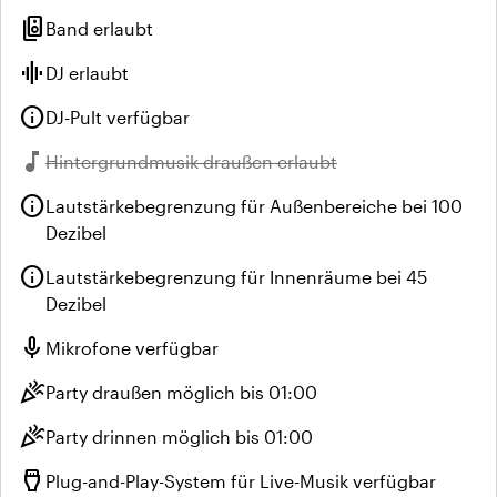
speaker_group
Band erlaubt
graphic_eq
DJ erlaubt
info
DJ-Pult verfügbar
music_note
Nicht verfügbar:
Hintergrundmusik draußen erlaubt
info
Lautstärkebegrenzung für Außenbereiche bei 100
Dezibel
info
Lautstärkebegrenzung für Innenräume bei 45
Dezibel
mic
Mikrofone verfügbar
celebration
Party draußen möglich bis 01:00
celebration
Party drinnen möglich bis 01:00
settings_input_hdmi
Plug-and-Play-System für Live-Musik verfügbar