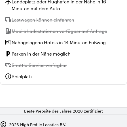
flight
Landeplatz oder Flughafen in der Nähe in 16
Minuten mit dem Auto
local_shipping
Nicht verfügbar:
Lastwagen können einfahren
ev_station
Nicht verfügbar:
Mobile Ladestationen verfügbar auf Anfrage
hotel
Nahegelegene Hotels in 14 Minuten Fußweg
local_parking
Parken in der Nähe möglich
airport_shuttle
Nicht verfügbar:
Shuttle-Service verfügbar
info
Spielplatz
Beste Website des Jahres 2026 zertifiziert
copyright
2026
High Profile Locaties B.V.