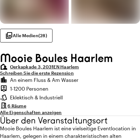
photo_library
Alle Medien
(
28
)
Mooie Boules Haarlem
location_away
Oerkapkade 3, 2031EN Haarlem
Schreiben Sie die erste Rezension
Highlights
location_city
An einem Fluss & Am Wasser
Lage und Umgebung
person_pin
1-1200 Personen
Kapazität
style
Eklektisch & Industriell
Ambiente
meeting_room
6 Räume
Alle Eigenschaften anzeigen
Über den Veranstaltungsort
Mooie Boules Haarlem ist eine vielseitige Eventlocation in
Haarlem, gelegen in einem charakteristischen alten