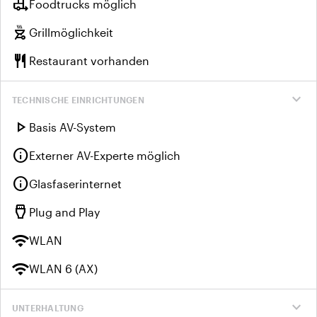
rv_hookup
Foodtrucks möglich
outdoor_grill
Grillmöglichkeit
restaurant
Restaurant vorhanden
expand_more
TECHNISCHE EINRICHTUNGEN
play_arrow
Basis AV-System
info
Externer AV-Experte möglich
info
Glasfaserinternet
settings_input_hdmi
Plug and Play
wifi
WLAN
wifi
WLAN 6 (AX)
expand_more
UNTERHALTUNG