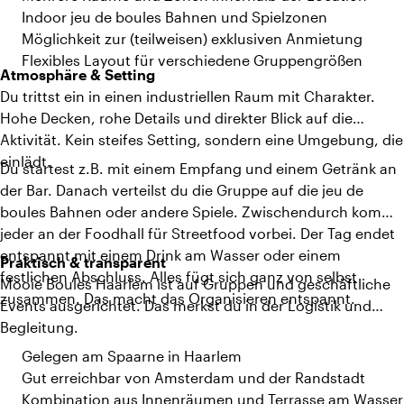
Indoor jeu de boules Bahnen und Spielzonen
Möglichkeit zur (teilweisen) exklusiven Anmietung
Flexibles Layout für verschiedene Gruppengrößen
Atmosphäre & Setting
Du trittst ein in einen industriellen Raum mit Charakter.
Hohe Decken, rohe Details und direkter Blick auf die
Aktivität. Kein steifes Setting, sondern eine Umgebung, die
einlädt.
Du startest z.B. mit einem Empfang und einem Getränk an
der Bar. Danach verteilst du die Gruppe auf die jeu de
boules Bahnen oder andere Spiele. Zwischendurch kommt
jeder an der Foodhall für Streetfood vorbei. Der Tag endet
entspannt mit einem Drink am Wasser oder einem
Praktisch & transparent
festlichen Abschluss. Alles fügt sich ganz von selbst
Mooie Boules Haarlem ist auf Gruppen und geschäftliche
zusammen. Das macht das Organisieren entspannt.
Events ausgerichtet. Das merkst du in der Logistik und
Begleitung.
Gelegen am Spaarne in Haarlem
Gut erreichbar von Amsterdam und der Randstadt
Kombination aus Innenräumen und Terrasse am Wasser