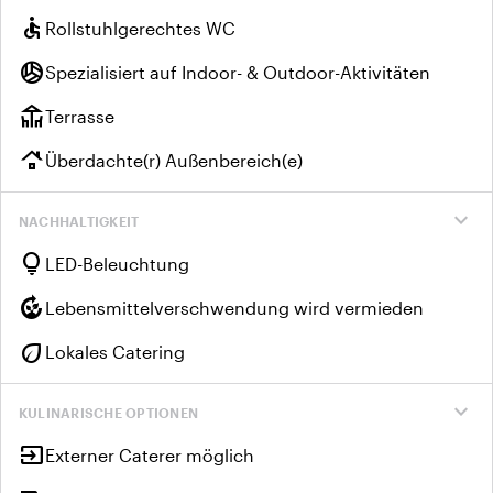
accessible
Rollstuhlgerechtes WC
sports_volleyball
Spezialisiert auf Indoor- & Outdoor-Aktivitäten
deck
Terrasse
roofing
Überdachte(r) Außenbereich(e)
expand_more
NACHHALTIGKEIT
lightbulb
LED-Beleuchtung
compost
Lebensmittelverschwendung wird vermieden
eco
Lokales Catering
expand_more
KULINARISCHE OPTIONEN
input
Externer Caterer möglich