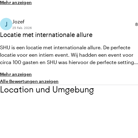
Mehr anzeigen
Jozef
J
D
8
25 Feb. 2026
Locatie met internationale allure
SHU is een locatie met internationale allure. De perfecte
locatie voor een intiem event. Wij hadden een event voor
circa 100 gasten en SHU was hiervoor de perfecte setting.
Het interieur sprak al voor zich waardoor wij weinig
Mehr anzeigen
hoefden te doen aan decoratie. De cocktails waren ook
Alle Bewertungen anzeigen
geweldig. Kortom echt een aanrader!
Location und Umgebung