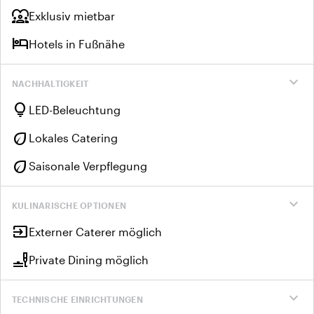
diversity_1
Exklusiv mietbar
hotel
Hotels in Fußnähe
expand_more
NACHHALTIGKEIT
lightbulb
LED-Beleuchtung
eco
Lokales Catering
eco
Saisonale Verpflegung
expand_more
KULINARISCHE OPTIONEN
input
Externer Caterer möglich
brunch_dining
Private Dining möglich
expand_more
TECHNISCHE EINRICHTUNGEN