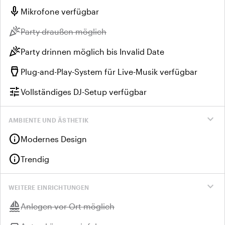
mic
Mikrofone verfügbar
celebration
Nicht verfügbar:
Party draußen möglich
celebration
Party drinnen möglich bis Invalid Date
settings_input_hdmi
Plug-and-Play-System für Live-Musik verfügbar
tune
Vollständiges DJ-Setup verfügbar
expand_more
AMBIENTE UND ÄSTHETIK
info
Modernes Design
info
Trendig
expand_more
WEITERE EINRICHTUNGEN
sailing
Nicht verfügbar:
Anlegen vor Ort möglich