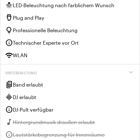
wb_incandescent
LED-Beleuchtung nach farblichem Wunsch
settings_input_hdmi
Plug and Play
lightbulb
Professionelle Beleuchtung
info
Technischer Experte vor Ort
wifi
WLAN
expand_more
UNTERHALTUNG
speaker_group
Band erlaubt
graphic_eq
DJ erlaubt
info
DJ-Pult verfügbar
music_note
Nicht verfügbar:
Hintergrundmusik draußen erlaubt
info
Nicht verfügbar:
Lautstärkebegrenzung für Innenräume