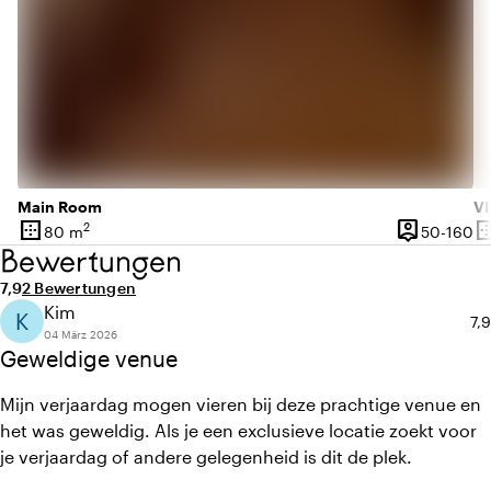
Main Room
V
border_outer
person_pin
border_o
2
50
80 m
50-160
Oberfläche
Kapazität
Ob
Bewertungen
Durchschnittliche Bewertung von 7,9 von 10
Anzahl der Bewertungen: 2
7,9
2 Bewertungen
Kim
K
Du
7,9
04 März 2026
Geweldige venue
Mijn verjaardag mogen vieren bij deze prachtige venue en
het was geweldig. Als je een exclusieve locatie zoekt voor
je verjaardag of andere gelegenheid is dit de plek.