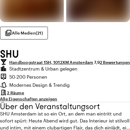
photo_library
Alle Medien
(
21
)
SHU
local_bar
Durchschnittliche
Anzahl der Bew
Handboogstraat 15H, 1012XM Amsterdam
7,9
2 Bewertungen
Highlights
location_city
Stadtzentrum & Urban gelegen
Lage und Umgebung
person_pin
50-200 Personen
Kapazität
style
Modernes Design & Trendig
Ambiente
meeting_room
2 Räume
Alle Eigenschaften anzeigen
Über den Veranstaltungsort
SHU Amsterdam ist so ein Ort, an dem man eintritt und
sofort spürt: Heute Abend wird gut. Das Interieur ist stilvoll
und intim, mit einem clubartigen Flair, das dich einlädt, ein