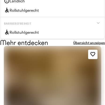
info
Ländlich
accessible
Rollstuhlgerecht
expand_more
BARRIEREFREIHEIT
accessible
Rollstuhlgerecht
Mehr entdecken
Übersicht anzeigen
favorite_border