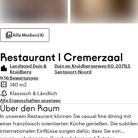
photo_library
Alle Medien
(
4
)
Restaurant | Cremerzaal
Landgoed Duin &
Duin en Kruidbergerweg 60, 2071LE
location_city
Kruidberg
Santpoort-Noord
Durchschnittliche Bewertung von 9,5 von 10
Anzahl der Bewertungen: 6
9,5
6 Bewertungen
Highlights
border_outer
140 m2
Fläche
style
Klassisch & Ländlich
Ambiente
Alle Eigenschaften anzeigen
Über den Raum
In unserem Restaurant können Sie casual fine dining mit
einer französisch orientierten Küche genießen. Die subtilen
internationalen Einflüsse sorgen dafür, dass Sie von