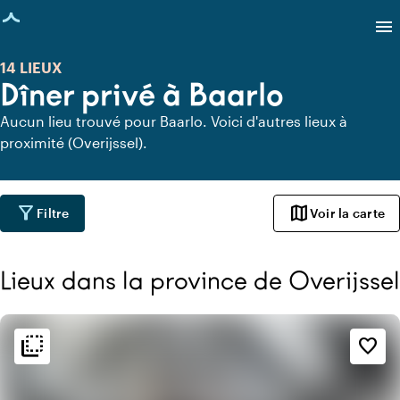
age chargée
menu
14 LIEUX
Dîner privé à Baarlo
Aucun lieu trouvé pour Baarlo. Voici d'autres lieux à
proximité (Overijssel).
filter_alt
map
Filtre
Voir la carte
Lieux dans la province de Overijssel
flip_to_back
flip_to_back
Ambiance
favorite_border
style
Hôtel chic
info
Chaleureux