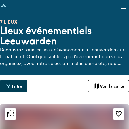
age chargée
menu
7 LIEUX
Lieux événementiels
Leeuwarden
Découvrez tous les lieux d'événements à Leeuwarden sur
Locaties.nl. Quel que soit le type d'événement que vous
organisez, avec notre sélection la plus complète, nous
avons toujours le lieu parfait pour votre événement à
Leeuwarden.
filter_alt
map
Filtre
Voir la carte
flip_to_back
flip_to_back
Ambiance
favorite_border
info
Basique