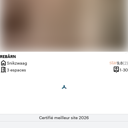
REBÅRN
home
Note 
No
star
Snikzwaag
9,8
(2)
Ville
meeting_room
person_pin
3 espaces
1-30
Capaci
Certifié meilleur site 2026