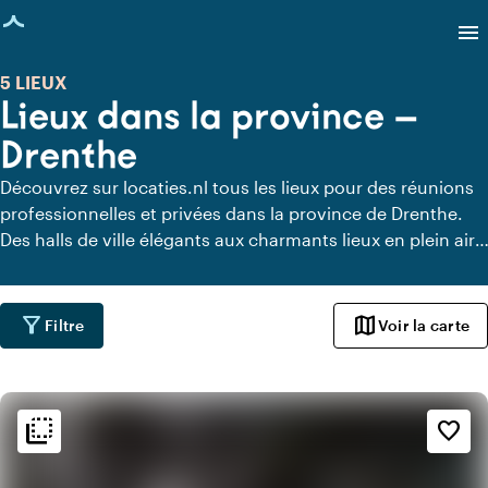
age chargée
menu
5 LIEUX
Lieux dans la province —
Drenthe
Découvrez sur locaties.nl tous les lieux pour des réunions
professionnelles et privées dans la province de Drenthe.
Des halls de ville élégants aux charmants lieux en plein air.
Trouvez le cadre idéal pour votre occasion et faites de
votre événement une expérience mémorable !
filter_alt
map
Filtre
Voir la carte
flip_to_back
flip_to_back
Ambiance
favorite_border
style
Hôtel chic
info
Romantique