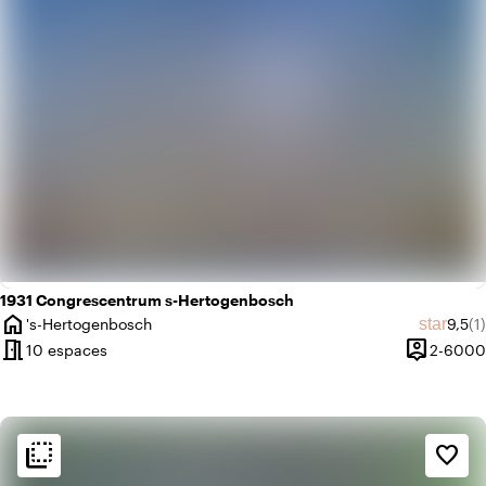
1931 Congrescentrum s-Hertogenbosch
home
Note 
No
star
's-Hertogenbosch
9,5
(1)
Ville
meeting_room
person_pin
10 espaces
2-6000
Capacité
flip_to_back
flip_to_back
Ambiance
favorite_border
info
Classique