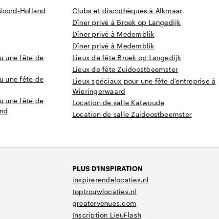
Noord-Holland
Clubs et discothèques à Alkmaar
Dîner privé à Broek op Langedijk
Dîner privé à Medemblik
Dîner privé à Medemblik
u une fête de
Lieux de fête Broek op Langedijk
Lieux de fête Zuidoostbeemster
u une fête de
Lieux spéciaux pour une fête d'entreprise à
Wieringerwaard
u une fête de
Location de salle Katwoude
and
Location de salle Zuidoostbeemster
PLUS D'INSPIRATION
inspirerendelocaties.nl
toptrouwlocaties.nl
greatervenues.com
Inscription LieuFlash