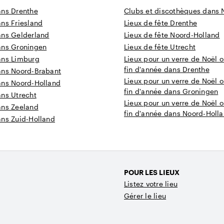
ans Drenthe
Clubs et discothèques dans 
ns Friesland
Lieux de fête Drenthe
ans Gelderland
Lieux de fête Noord-Holland
ans Groningen
Lieux de fête Utrecht
ans Limburg
Lieux pour un verre de Noël o
fin d'année dans Drenthe
ans Noord-Brabant
Lieux pour un verre de Noël o
ans Noord-Holland
fin d'année dans Groningen
ans Utrecht
Lieux pour un verre de Noël o
ans Zeeland
fin d'année dans Noord-Holl
ans Zuid-Holland
POUR LES LIEUX
Listez votre lieu
Gérer le lieu