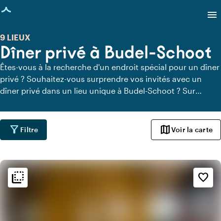
age chargée
menu
9 LIEUX
Dîner privé à Budel-Schoot
Êtes-vous à la recherche d'un endroit spécial pour un dîner
privé ? Souhaitez-vous surprendre vos invités avec un
dîner privé dans un lieu unique à Budel-Schoot ? Sur
Locaties.nl, vous pouvez trouver rapidement et facilement
tous les lieux à Budel-Schoot où vous pouvez dîner en
toute tranquillité. Découvrez tous les lieux de restauration
filter_alt
map
Filtre
Voir la carte
privée pour un délicieux dîner privé.
flip_to_back
flip_to_back
Ambiance
favorite_border
style
Hôtel chic
info
Tendance