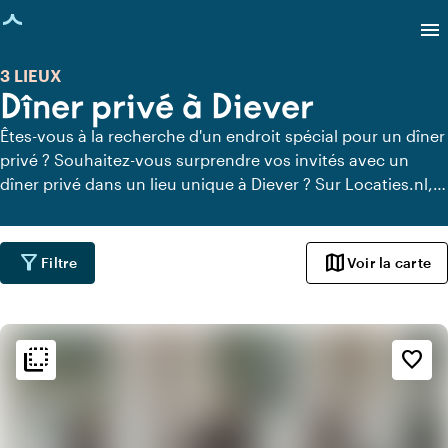
age chargée
menu
3 LIEUX
Dîner privé à Diever
Êtes-vous à la recherche d'un endroit spécial pour un dîner
privé ? Souhaitez-vous surprendre vos invités avec un
dîner privé dans un lieu unique à Diever ? Sur Locaties.nl,
vous pouvez trouver rapidement et facilement tous les
lieux à Diever où vous pouvez dîner en toute tranquillité.
Découvrez tous les lieux de restauration privée pour un
filter_alt
map
Filtre
Voir la carte
délicieux dîner privé.
flip_to_back
flip_to_back
Ambiance
favorite_border
style
Hôtel chic
info
Romantique