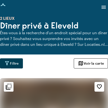
age chargée
menu
2 LIEUX
Dîner privé à Eleveld
Êtes-vous à la recherche d'un endroit spécial pour un dîner
privé ? Souhaitez-vous surprendre vos invités avec un
dîner privé dans un lieu unique à Eleveld ? Sur Locaties.nl,
vous pouvez trouver rapidement et facilement tous les
lieux à Eleveld où vous pouvez dîner en toute tranquillité.
Découvrez tous les lieux de restauration privée pour un
filter_alt
map
Filtre
Voir la carte
délicieux dîner privé.
flip_to_back
flip_to_back
Ambiance
favorite_border
info
Classique
info
Design contemporain