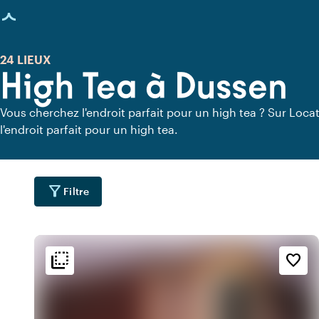
age chargée
24 LIEUX
High Tea à Dussen
Vous cherchez l'endroit parfait pour un high tea ? Sur Locat
l'endroit parfait pour un high tea.
filter_alt
Filtre
flip_to_back
flip_to_back
ment
Accessibilité et emplacemen
Ambiance
favorite_border
location_city
info
location_cit
n
Industriel
Centre-ville
info
par
Scandinave
Dans un parc
location_cit
Milieu urbain