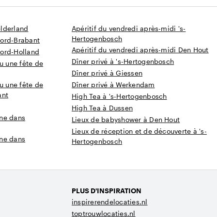
lderland
Apéritif du vendredi après-midi 's-
Hertogenbosch
oord-Brabant
Apéritif du vendredi après-midi Den Hout
ord-Holland
Dîner privé à 's-Hertogenbosch
u une fête de
Dîner privé à Giessen
u une fête de
Dîner privé à Werkendam
ant
High Tea à 's-Hertogenbosch
High Tea à Dussen
gne dans
Lieux de babyshower à Den Hout
Lieux de réception et de découverte à 's-
gne dans
Hertogenbosch
PLUS D'INSPIRATION
inspirerendelocaties.nl
toptrouwlocaties.nl