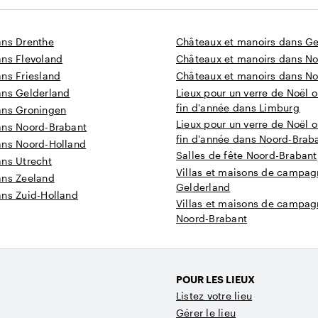
ans Drenthe
Châteaux et manoirs dans Ge
ans Flevoland
Châteaux et manoirs dans N
ns Friesland
Châteaux et manoirs dans No
ans Gelderland
Lieux pour un verre de Noël o
fin d'année dans Limburg
ans Groningen
Lieux pour un verre de Noël o
ans Noord-Brabant
fin d'année dans Noord-Brab
ans Noord-Holland
Salles de fête Noord-Brabant
ans Utrecht
Villas et maisons de campa
ans Zeeland
Gelderland
ans Zuid-Holland
Villas et maisons de campa
Noord-Brabant
POUR LES LIEUX
Listez votre lieu
Gérer le lieu