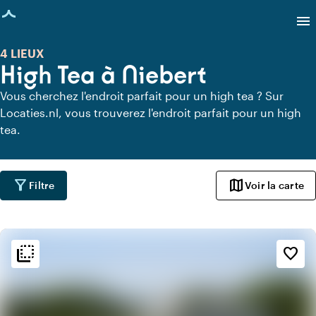
age chargée
menu
4 LIEUX
High Tea à Niebert
Vous cherchez l'endroit parfait pour un high tea ? Sur
Locaties.nl, vous trouverez l'endroit parfait pour un high
tea.
filter_alt
map
Filtre
Voir la carte
flip_to_back
flip_to_back
Ambiance
favorite_border
info
Botanique