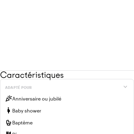
Caractéristiques
expand_more
ADAPTÉ POUR
celebration
Anniversaire ou jubilé
pregnant_woman
Baby shower
crib
Baptême