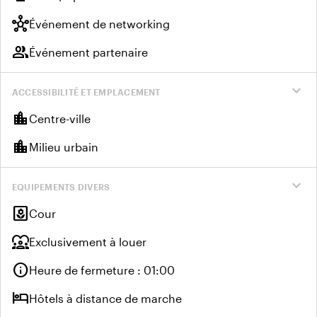
hub
Événement de networking
group
Événement partenaire
expand_more
ACCESSIBILITÉ ET EMPLACEMENT
location_city
Centre-ville
location_city
Milieu urbain
expand_more
EQUIPEMENTS DIVERS
yard
Cour
diversity_1
Exclusivement à louer
info
Heure de fermeture : 01:00
hotel
Hôtels à distance de marche