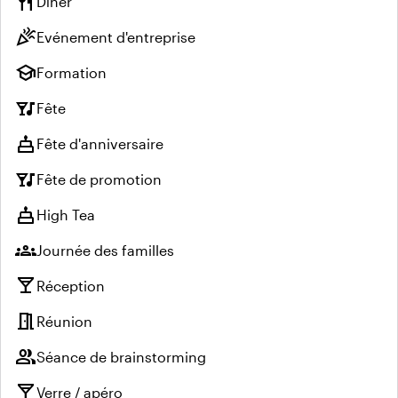
restaurant
Dîner
celebration
Evénement d'entreprise
school
Formation
nightlife
Fête
cake
Fête d'anniversaire
nightlife
Fête de promotion
cake
High Tea
groups
Journée des familles
local_bar
Réception
meeting_room
Réunion
group
Séance de brainstorming
local_bar
Verre / apéro