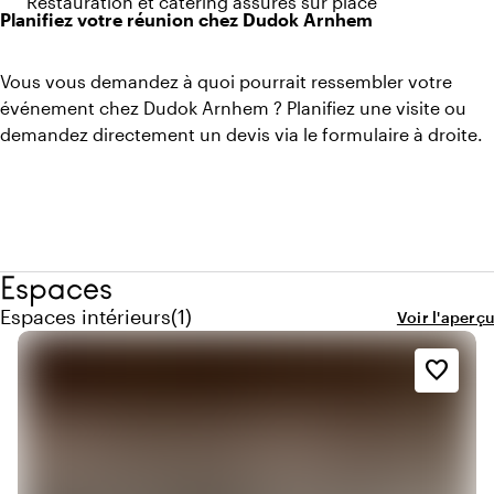
Restauration et catering assurés sur place
Planifiez votre réunion chez Dudok Arnhem
Vous vous demandez à quoi pourrait ressembler votre
événement chez Dudok Arnhem ? Planifiez une visite ou
demandez directement un devis via le formulaire à droite.
Espaces
Quantité de espaces intérieurs : 1
Espaces intérieurs
(
1
)
Voir l'aperçu
favorite_border