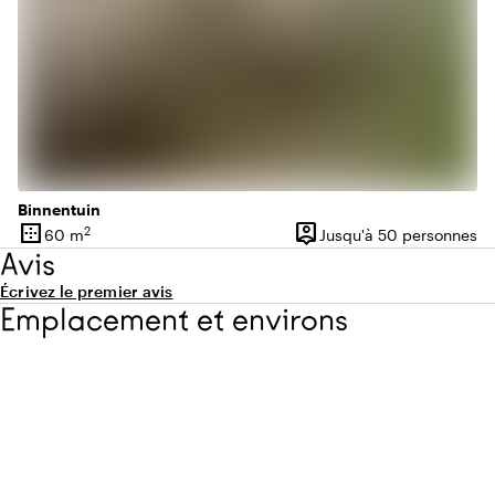
Binnentuin
border_outer
person_pin
2
60 m
Jusqu'à 50 personnes
Superficie
Capacité
Avis
Écrivez le premier avis
Emplacement et environs