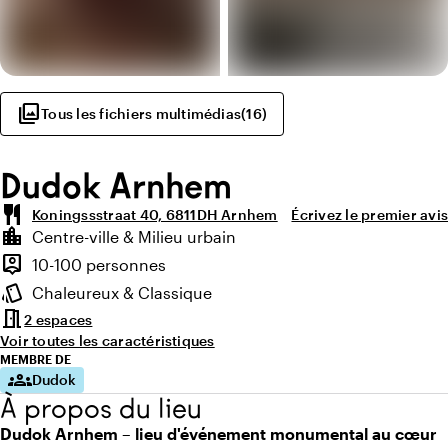
photo_library
Tous les fichiers multimédias
(
16
)
Dudok Arnhem
restaurant
Koningssstraat 40, 6811DH Arnhem
Écrivez le premier avis
Points forts
location_city
Centre-ville & Milieu urbain
Environnement
person_pin
10-100 personnes
Capacité
style
Chaleureux & Classique
Ambiance
meeting_room
2 espaces
Voir toutes les caractéristiques
MEMBRE DE
groups
Dudok
À propos du lieu
Dudok Arnhem – lieu d'événement monumental au cœur