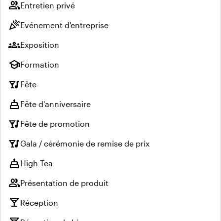
group
Entretien privé
celebration
Evénement d'entreprise
groups
Exposition
school
Formation
nightlife
Fête
cake
Fête d'anniversaire
nightlife
Fête de promotion
nightlife
Gala / cérémonie de remise de prix
cake
High Tea
group
Présentation de produit
local_bar
Réception