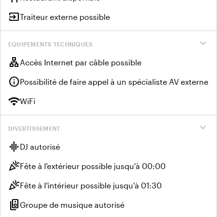
input
Traiteur externe possible
expand_more
EQUIPEMENTS TECHNIQUES
lan
Accès Internet par câble possible
info
Possibilité de faire appel à un spécialiste AV externe
wifi
WiFi
expand_more
DIVERTISSEMENT
graphic_eq
DJ autorisé
celebration
Fête à l'extérieur possible jusqu'à 00:00
celebration
Fête à l'intérieur possible jusqu'à 01:30
speaker_group
Groupe de musique autorisé