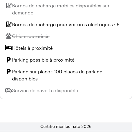
ev_station
Indisponible :
Bornes de recharge mobiles disponibles sur
demande
ev_station
Bornes de recharge pour voitures électriques : 8
pets
Indisponible :
Chiens autorisés
hotel
Hôtels à proximité
local_parking
Parking possible à proximité
local_parking
Parking sur place : 100 places de parking
disponibles
airport_shuttle
Indisponible :
Service de navette disponible
Certifié meilleur site 2026