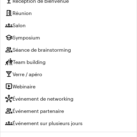
local_bar
Réception de bienvenue
meeting_room
Réunion
groups
Salon
school
Symposium
group
Séance de brainstorming
sports_kabaddi
Team building
local_bar
Verre / apéro
live_tv
Webinaire
hub
Événement de networking
group
Événement partenaire
groups
Événement sur plusieurs jours