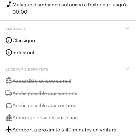
music_note
Musique d'ambiance autorisée à l'extérieur jusqu'à
00:00
expand_more
AMBIANCE
info
Classique
info
Industriel
expand_more
AUTRES ÉQUIPEMENTS
directions_boat
Indisponible :
Accessible en bateau-taxi
local_shipping
Indisponible :
Accès possible aux camions
directions_car
Indisponible :
Accès possible aux voitures
sailing
Indisponible :
Amarrage possible sur place
flight
Aéroport à proximité à 40 minutes en voiture