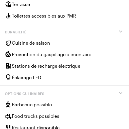
deck
Terrasse
accessible
Toilettes accessibles aux PMR
expand_more
DURABILITÉ
eco
Cuisine de saison
compost
Prévention du gaspillage alimentaire
ev_charger
Stations de recharge électrique
lightbulb
Éclairage LED
expand_more
OPTIONS CULINAIRES
outdoor_grill
Barbecue possible
rv_hookup
Food trucks possibles
restaurant
Restaurant disponible