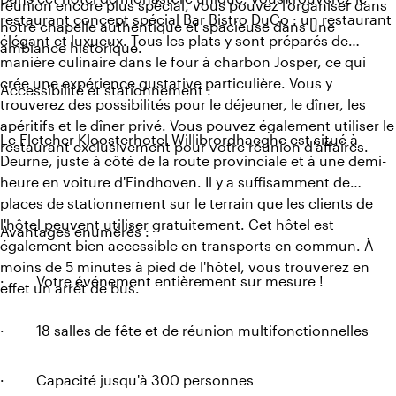
réunion encore plus spécial, vous pouvez l'organiser dans
restaurant concept spécial Bar Bistro DuCo : un restaurant
notre chapelle authentique et spacieuse dans une
élégant et luxueux. Tous les plats y sont préparés de
ambiance historique.
manière culinaire dans le four à charbon Josper, ce qui
crée une expérience gustative particulière. Vous y
Accessibilité et stationnement :
trouverez des possibilités pour le déjeuner, le dîner, les
apéritifs et le dîner privé. Vous pouvez également utiliser le
Le Fletcher Kloosterhotel Willibrordhaeghe est situé à
restaurant exclusivement pour votre réunion d'affaires.
Deurne, juste à côté de la route provinciale et à une demi-
heure en voiture d'Eindhoven. Il y a suffisamment de
places de stationnement sur le terrain que les clients de
l'hôtel peuvent utiliser gratuitement. Cet hôtel est
Avantages énumérés :
également bien accessible en transports en commun. À
moins de 5 minutes à pied de l'hôtel, vous trouverez en
· Votre événement entièrement sur mesure !
effet un arrêt de bus.
· 18 salles de fête et de réunion multifonctionnelles
· Capacité jusqu'à 300 personnes