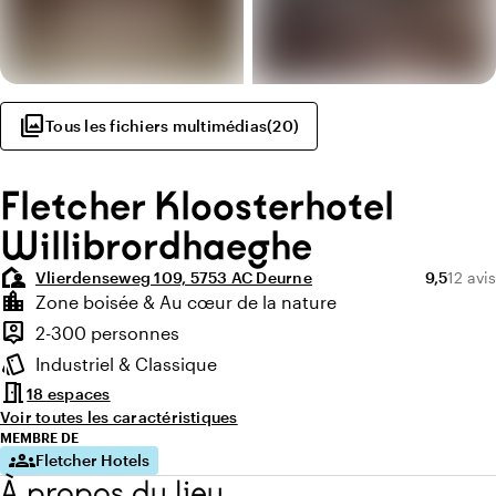
photo_library
Tous les fichiers multimédias
(
20
)
Fletcher Kloosterhotel
Willibrordhaeghe
location_away
Note moye
Nombre
Vlierdenseweg 109, 5753 AC Deurne
9,5
12 avis
Points forts
location_city
Zone boisée & Au cœur de la nature
Environnement
person_pin
2-300 personnes
Capacité
style
Industriel & Classique
Ambiance
meeting_room
18 espaces
Voir toutes les caractéristiques
MEMBRE DE
groups
Fletcher Hotels
À propos du lieu