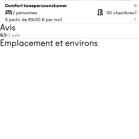
Comfort tweepersoonskamer
Ru
meeting_room
bed
be
N
2 personnes
50 chambres
Capacité
Ca
À partir de 89,00 € par nuit
À 
Avis
Note moyenne de 9,5 sur 10
Nombre d'avis : 12
9,5
12 avis
Emplacement et environs