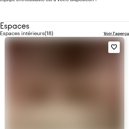
Espaces
Quantité de espaces intérieurs : 18
Espaces intérieurs
(
18
)
Voir l'aperçu
favorite_border