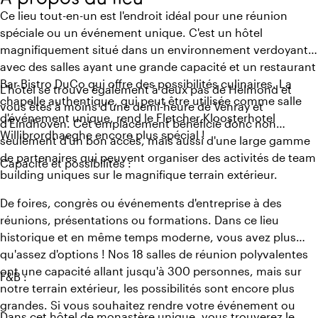
Ce lieu tout-en-un est l'endroit idéal pour une réunion
spéciale ou un événement unique. C'est un hôtel
magnifiquement situé dans un environnement verdoyant
avec des salles ayant une grande capacité et un restaurant
Bar Bistro DuCo qui offre des possibilités culinaires. La
L'hôtel se trouve également à deux pas de Helmond et
chapelle authentique, qui peut être utilisée comme salle
vous êtes à moins d'une demi-heure de Venray et
d'événement unique, rend le Fletcher Kloosterhotel
d'Eindhoven. Cet emplacement bénéficie donc non
Willibrordhaeghe encore plus spécial !
seulement d'un bon accès, mais aussi d'une large gamme
de partenaires qui peuvent organiser des activités de team
Capacité et possibilités :
building uniques sur le magnifique terrain extérieur.
De foires, congrès ou événements d'entreprise à des
réunions, présentations ou formations. Dans ce lieu
historique et en même temps moderne, vous avez plus
qu'assez d'options ! Nos 18 salles de réunion polyvalentes
ont une capacité allant jusqu'à 300 personnes, mais sur
F&B :
notre terrain extérieur, les possibilités sont encore plus
grandes. Si vous souhaitez rendre votre événement ou
Dans cet hôtel de monastère unique, vous trouverez le