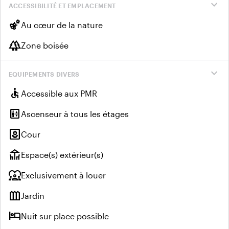
expand_more
ACCESSIBILITÉ ET EMPLACEMENT
emoji_nature
Au cœur de la nature
forest
Zone boisée
expand_more
EQUIPEMENTS DIVERS
accessible
Accessible aux PMR
elevator
Ascenseur à tous les étages
yard
Cour
deck
Espace(s) extérieur(s)
diversity_1
Exclusivement à louer
outdoor_garden
Jardin
hotel
Nuit sur place possible