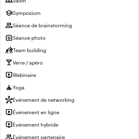
groups
Salon
school
Symposium
group
Séance de brainstorming
photo_camera
Séance photo
sports_kabaddi
Team building
local_bar
Verre / apéro
live_tv
Webinaire
self_improvement
Yoga
hub
Événement de networking
live_tv
Événement en ligne
live_tv
Événement hybride
group
Événement partenaire