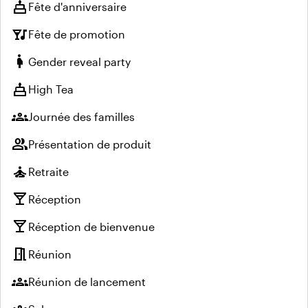
cake
Fête d'anniversaire
nightlife
Fête de promotion
pregnant_woman
Gender reveal party
cake
High Tea
groups
Journée des familles
group
Présentation de produit
self_improvement
Retraite
local_bar
Réception
local_bar
Réception de bienvenue
meeting_room
Réunion
groups
Réunion de lancement