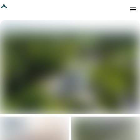
age chargée
menu