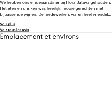
We hebben ons eindejaarsdiner bij Flora Batava gehouden.
Het eten en drinken was heerlijk, mooie gerechten met
bijpassende wijnen. De medewerkers waren heel vriendelijk
en meedenkend, de kamers mooi en ruim opgezet en het
Voir plus
ontbijt was ook heerlijk. Perfecte sfeervolle locatie voor
Voir tous les avis
een mooi event.
Emplacement et environs