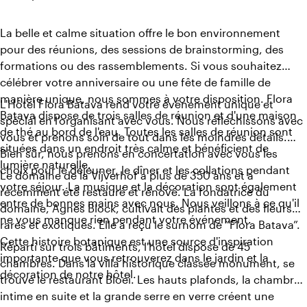
La belle et calme situation offre le bon environnement
pour des réunions, des sessions de brainstorming, des
formations ou des rassemblements. Si vous souhaitez
célébrer votre anniversaire ou une fête de famille de
manière unique, nous sommes à votre disposition. Flora
L'Hôtel Flora Batava rend votre événement unique et
Batava dispose de trois salles de réunion et d'une maison
spécial en l'organisant avec vous. Nous réfléchissons avec
de thé au bord de l'eau. Toutes les salles de réunion sont
vous et prenons soin de tout dans les moindres détails.
situées dans un endroit très calme et bénéficient de
Bien sûr, nous prenons en concertation avec vous les
lumière naturelle.
choix pour le déjeuner, le dîner et les collations pendant
Le domaine de la Vijverhof a plus de 350 ans et a
votre séjour. La musique et la décoration sont également
récemment été restauré et rénové. La fondatrice du
entre de bonnes mains avec nous. Nous veillons à ce qu'il
domaine, Agnes Block, cultivait des plantes et des fleurs
ne vous manque rien pendant votre événement.
rares et exotiques. Elle a reçu le surnom de “Flora Batava”.
Cette histoire botanique est une source d'inspiration
Réparti sur trois bâtiments, l'hôtel dispose de 45
importante que vous retrouverez dans le jardin et la
chambres. Dans la villa historique classée monument, se
décoration de notre hôtel.
trouve le restaurant Bloei. Les hauts plafonds, la chambre
intime en suite et la grande serre en verre créent une