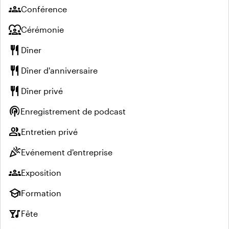
groups
Conférence
diversity_1
Cérémonie
restaurant
Dîner
restaurant
Dîner d'anniversaire
restaurant
Dîner privé
podcasts
Enregistrement de podcast
group
Entretien privé
celebration
Evénement d'entreprise
groups
Exposition
school
Formation
nightlife
Fête