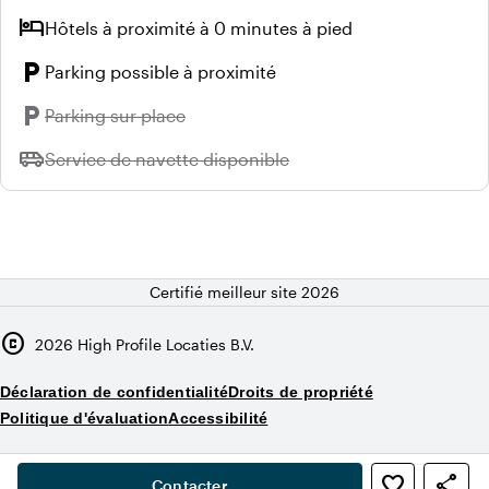
hotel
Hôtels à proximité à 0 minutes à pied
local_parking
Parking possible à proximité
local_parking
Indisponible :
Parking sur place
airport_shuttle
Indisponible :
Service de navette disponible
Certifié meilleur site 2026
copyright
2026
High Profile Locaties B.V.
Déclaration de confidentialité
Droits de propriété
Politique d'évaluation
Accessibilité
,
favorite_border
share
person
Contacter