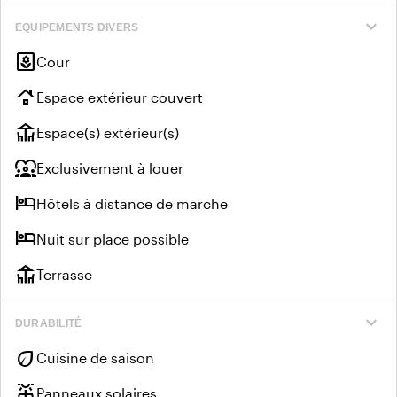
expand_more
EQUIPEMENTS DIVERS
yard
Cour
roofing
Espace extérieur couvert
deck
Espace(s) extérieur(s)
diversity_1
Exclusivement à louer
hotel
Hôtels à distance de marche
hotel
Nuit sur place possible
deck
Terrasse
expand_more
DURABILITÉ
eco
Cuisine de saison
solar_power
Panneaux solaires