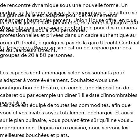
de rencontre dynamique sous une nouvelle forme. Un
endroit où la bonne cuisine, les rencontres et la culture se
La grande salle est adaptée pour des événements
mélangent harmonieusement. Union House offre, en plus
informels jusqu'à 500 personnes, des congrès jusqu'à 250
d'un restaurant, un espace confortable pour des réunions
et des dîners jusqu'à 200 personnes.
professionnelles et privées dans un cadre authentique au
cœur d'Utrecht, à quelques pas de la gare Utrecht Centraal
La Governor's Room voisine est un bel espace pour des
et du Jaarbeurs Utrecht.
groupes de 20 à 80 personnes.
Les espaces sont aménagés selon vos souhaits pour
s'adapter à votre événement. Souhaitez-vous une
configuration de théâtre, un cercle, une disposition de
cabaret ou par exemple un dîner ? Il existe d'innombrables
possibilités.
L'espace est équipé de toutes les commodités, afin que
vous et vos invités soyez totalement déchargés. Et aussi
sur le plan culinaire, vous pouvez être sûr qu'il ne vous
manquera rien. Depuis notre cuisine, nous servons les
meilleures bouchées et plats.