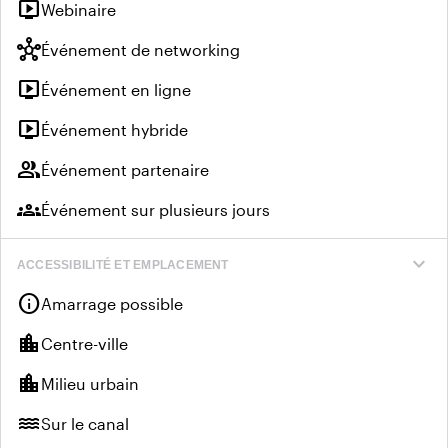
live_tv
Webinaire
hub
Événement de networking
live_tv
Événement en ligne
live_tv
Événement hybride
group
Événement partenaire
groups
Événement sur plusieurs jours
expand_more
ACCESSIBILITÉ ET EMPLACEMENT
info
Amarrage possible
location_city
Centre-ville
location_city
Milieu urbain
water
Sur le canal