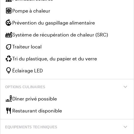
heat_pump
Pompe à chaleur
compost
Prévention du gaspillage alimentaire
heat_pump_balance
Système de récupération de chaleur (SRC)
eco
Traiteur local
recycling
Tri du plastique, du papier et du verre
lightbulb
Éclairage LED
expand_more
OPTIONS CULINAIRES
brunch_dining
Dîner privé possible
restaurant
Restaurant disponible
expand_more
EQUIPEMENTS TECHNIQUES