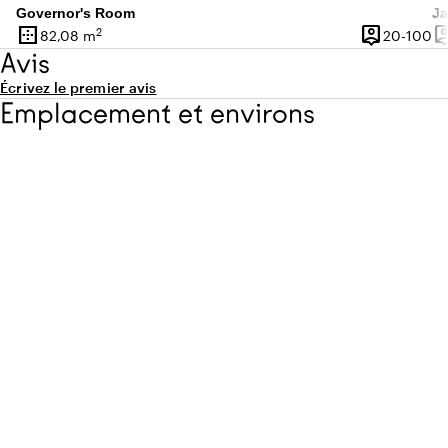
Governor's Room
Ja
border_outer
person_pin
person
2
De
82,08 m
20-100
Superficie
Capacité
Ca
Avis
Écrivez le premier avis
Emplacement et environs