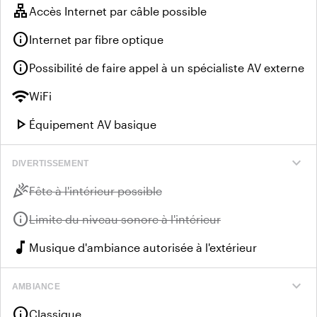
lan
Accès Internet par câble possible
info
Internet par fibre optique
info
Possibilité de faire appel à un spécialiste AV externe
wifi
WiFi
play_arrow
Équipement AV basique
expand_more
DIVERTISSEMENT
celebration
Indisponible :
Fête à l'intérieur possible
info
Indisponible :
Limite du niveau sonore à l'intérieur
music_note
Musique d'ambiance autorisée à l'extérieur
expand_more
AMBIANCE
info
Classique