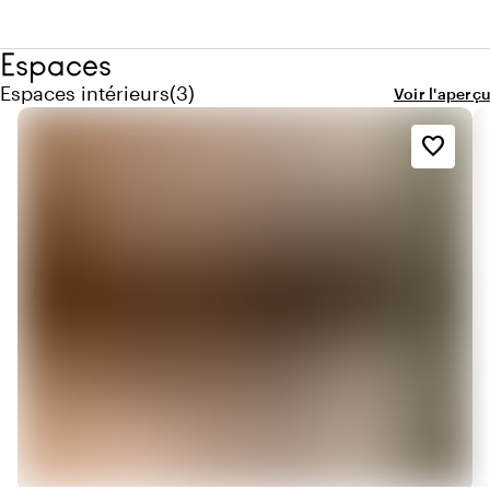
Espaces
Quantité de espaces intérieurs : 3
Espaces intérieurs
(
3
)
Voir l'aperçu
favorite_border