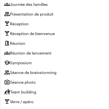
groups
Journée des familles
group
Présentation de produit
local_bar
Réception
local_bar
Réception de bienvenue
meeting_room
Réunion
groups
Réunion de lancement
school
Symposium
group
Séance de brainstorming
photo_camera
Séance photo
sports_kabaddi
Team building
local_bar
Verre / apéro