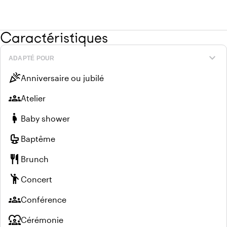
Caractéristiques
expand_more
ADAPTÉ POUR
celebration
Anniversaire ou jubilé
groups
Atelier
pregnant_woman
Baby shower
crib
Baptême
restaurant
Brunch
emoji_people
Concert
groups
Conférence
diversity_1
Cérémonie