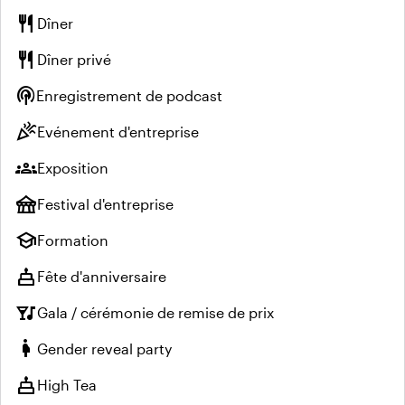
restaurant
Dîner
restaurant
Dîner privé
podcasts
Enregistrement de podcast
celebration
Evénement d'entreprise
groups
Exposition
festival
Festival d'entreprise
school
Formation
cake
Fête d'anniversaire
nightlife
Gala / cérémonie de remise de prix
pregnant_woman
Gender reveal party
cake
High Tea