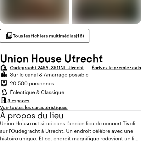
photo_library
Tous les fichiers multimédias
(
16
)
Union House Utrecht
location_away
Oudegracht 245A, 3511NL Utrecht
Écrivez le premier avis
Points forts
location_city
Sur le canal & Amarrage possible
Environnement
person_pin
20-500 personnes
Capacité
style
Éclectique & Classique
Ambiance
meeting_room
3 espaces
Voir toutes les caractéristiques
À propos du lieu
Union House est situé dans l'ancien lieu de concert Tivoli
sur l'Oudegracht à Utrecht. Un endroit célèbre avec une
histoire unique. Et cet endroit magnifique redevient un lieu