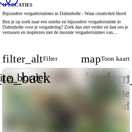
11 LOCATIES
Bijzondere vergaderruimtes in Dalmsholte - Waar creativiteit bloeit
Ben je op zoek naar een unieke en bijzondere vergaderruimte in
Dalmsholte voor je vergadering? Zoek dan niet verder en laat ons je
verrassen en inspireren met de mooiste vergaderruimtes van
Dalmsholte. Op Locaties.nl vind je een selectie van de meest
bijzondere vergaderlocaties in Dalmsholte incl. alle vergaderruimtes.
Bekijk & vergelijk alle ruimtes van de vergaderlocaties in
Dalmsholte en vraag direct meer informatie aan over jouw favoriete
filter_alt
map
Filter
Toon kaart
vergaderruimte.
_to_back
flip_to
ite_border
ng
Sfeer en esthetiek
r
style
Hotel Chic
r
home
Huiselijk
o
t