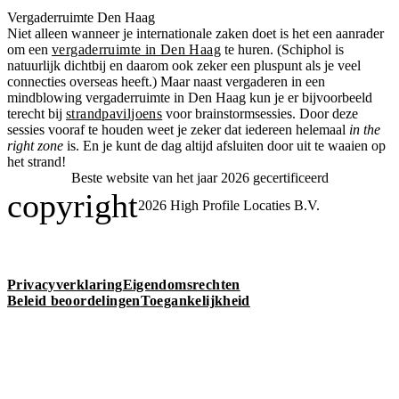
Vergaderruimte Den Haag
Niet alleen wanneer je internationale zaken doet is het een aanrader
om een
vergaderruimte in Den Haag
te huren. (Schiphol is
natuurlijk dichtbij en daarom ook zeker een pluspunt als je veel
connecties overseas heeft.) Maar naast vergaderen in een
mindblowing vergaderruimte in Den Haag kun je er bijvoorbeeld
terecht bij
strandpaviljoens
voor brainstormsessies. Door deze
sessies vooraf te houden weet je zeker dat iedereen helemaal
in the
right zone
is. En je kunt de dag altijd afsluiten door uit te waaien op
het strand!
Beste website van het jaar 2026 gecertificeerd
copyright
2026
High Profile Locaties B.V.
Privacyverklaring
Eigendomsrechten
Beleid beoordelingen
Toegankelijkheid