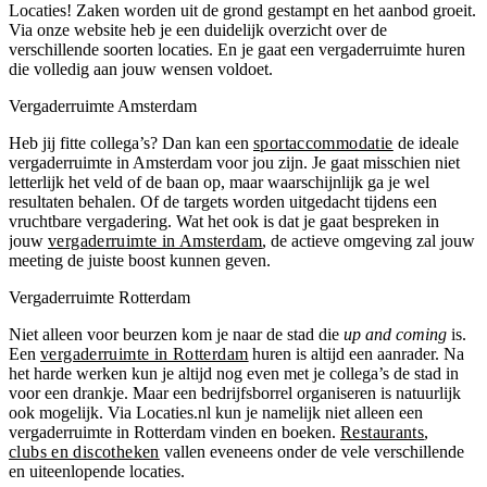
Locaties! Zaken worden uit de grond gestampt en het aanbod groeit.
Via onze website heb je een duidelijk overzicht over de
verschillende soorten locaties. En je gaat een vergaderruimte huren
die volledig aan jouw wensen voldoet.
Vergaderruimte Amsterdam
Heb jij fitte collega’s? Dan kan een
sportaccommodatie
de ideale
vergaderruimte in Amsterdam voor jou zijn. Je gaat misschien niet
letterlijk het veld of de baan op, maar waarschijnlijk ga je wel
resultaten behalen. Of de targets worden uitgedacht tijdens een
vruchtbare vergadering. Wat het ook is dat je gaat bespreken in
jouw
vergaderruimte in Amsterdam
, de actieve omgeving zal jouw
meeting de juiste boost kunnen geven.
Vergaderruimte Rotterdam
Niet alleen voor beurzen kom je naar de stad die
up and coming
is.
Een
vergaderruimte in Rotterdam
huren is altijd een aanrader. Na
het harde werken kun je altijd nog even met je collega’s de stad in
voor een drankje. Maar een bedrijfsborrel organiseren is natuurlijk
ook mogelijk. Via Locaties.nl kun je namelijk niet alleen een
vergaderruimte in Rotterdam vinden en boeken.
Restaurants
,
clubs en discotheken
vallen eveneens onder de vele verschillende
en uiteenlopende locaties.