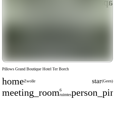
apartment
Modern design
Pillows Grand Boutique Hotel Ter Borch
home
star
Zwolle
(
Geen
)
Plaats
Geen beoorde
meeting_room
person_pin
6
Capaciteit
ruimtes