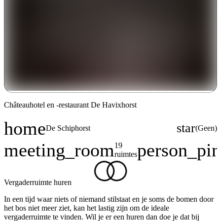
e
Châteauhotel en -restaurant De Havixhorst
home
star
De Schiphorst
(
Geen
)
Plaats
Geen beoorde
meeting_room
person_pin
19
Capaciteit
ruimtes
Vergaderruimte huren
In een tijd waar niets of niemand stilstaat en je soms de bomen door
het bos niet meer ziet, kan het lastig zijn om de ideale
vergaderruimte te vinden. Wil je er een huren dan doe je dat bij