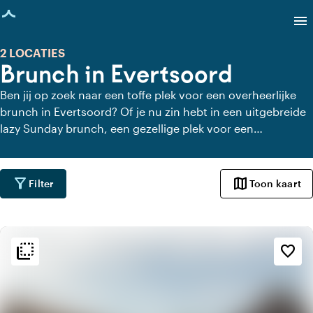
agina geladen
menu
2 LOCATIES
Brunch in Evertsoord
Ben jij op zoek naar een toffe plek voor een overheerlijke
brunch in Evertsoord? Of je nu zin hebt in een uitgebreide
lazy Sunday brunch, een gezellige plek voor een
vriendenuitje, of een sfeervolle locatie voor een zakelijke
afspraak, in Evertsoord vind je het allemaal. Laat je
verleiden door smaakvolle gerechten, versgezette koffie en
filter_alt
map
Filter
Toon kaart
een ontspannen sfeer.
flip_to_back
flip_to_back
Sfeer en esthetiek
favorite_border
home
Huiselijk
landscape
Landelijk