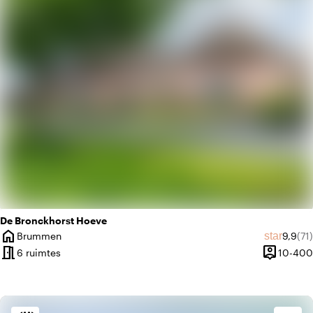
trending_up
Trendy
De Bronckhorst Hoeve
home
Gemidd
Aan
star
Brummen
9,9
(71)
Plaats
meeting_room
person_pin
6 ruimtes
10-400
Capacitei