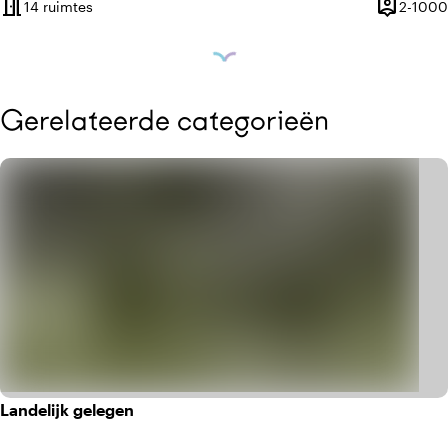
meeting_room
person_pin
14 ruimtes
2-1000
Capacitei
Gerelateerde categorieën
Landelijk gelegen