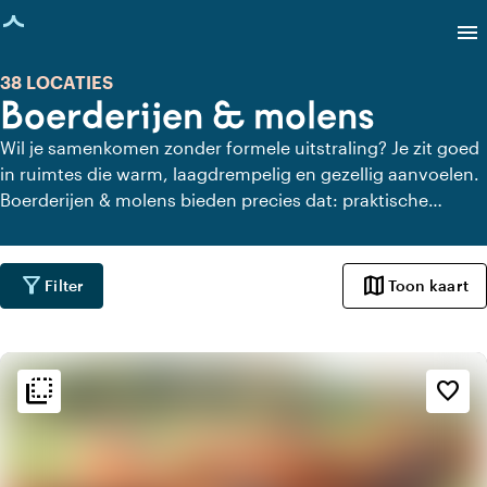
agina geladen
menu
38 LOCATIES
Boerderijen & molens
Wil je samenkomen zonder formele uitstraling? Je zit goed
in ruimtes die warm, laagdrempelig en gezellig aanvoelen.
Boerderijen & molens bieden precies dat: praktische
plekken waar je eenvoudig opbouwt, makkelijk rondloopt
en samenkomt op een manier die ontspannen aanvoelt
voor iedereen.
filter_alt
map
Filter
Toon kaart
flip_to_back
flip_to_back
Sfeer en esthetiek
favorite_border
home
Huiselijk
landscape
Landelijk