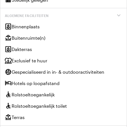
expand_more
ALGEMENE FACILITEITEN
yard
Binnenplaats
deck
Buitenruimte(n)
yard
Dakterras
diversity_1
Exclusief te huur
sports_volleyball
Gespecialiseerd in in- & outdooractiviteiten
hotel
Hotels op loopafstand
accessible
Rolstoeltoegankelijk
accessible
Rolstoeltoegankelijk toilet
deck
Terras