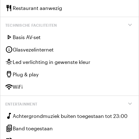
restaurant
Restaurant aanwezig
expand_more
TECHNISCHE FACILITEITEN
play_arrow
Basis AV-set
info
Glasvezelinternet
wb_incandescent
Led verlichting in gewenste kleur
settings_input_hdmi
Plug & play
wifi
WiFi
expand_more
ENTERTAINMENT
music_note
Achtergrondmuziek buiten toegestaan tot 23:00
speaker_group
Band toegestaan