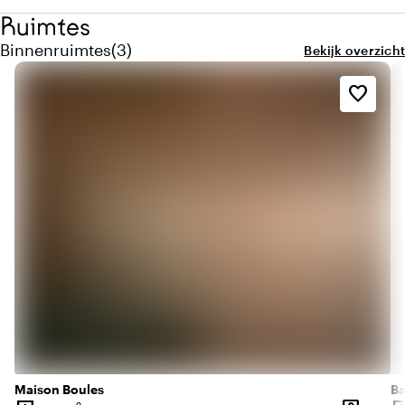
Ruimtes
Aantal binnenruimtes: 3
Binnenruimtes
(
3
)
Bekijk overzicht
favorite_border
Maison Boules
Ba