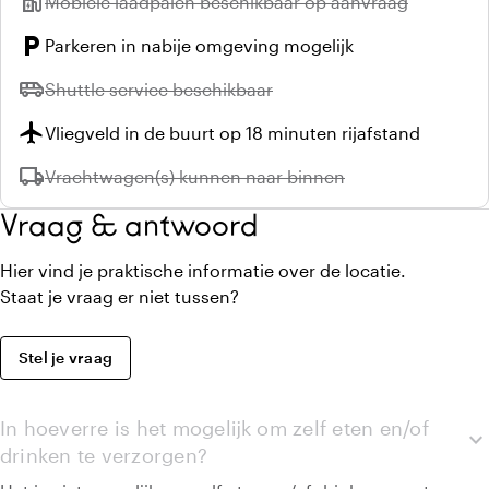
ev_station
Niet beschikbaar:
Mobiele laadpalen beschikbaar op aanvraag
local_parking
Parkeren in nabije omgeving mogelijk
airport_shuttle
Niet beschikbaar:
Shuttle service beschikbaar
flight
Vliegveld in de buurt op 18 minuten rijafstand
local_shipping
Niet beschikbaar:
Vrachtwagen(s) kunnen naar binnen
Vraag & antwoord
Hier vind je praktische informatie over de locatie.
Staat je vraag er niet tussen?
Stel je vraag
In hoeverre is het mogelijk om zelf eten en/of
expand_more
drinken te verzorgen?