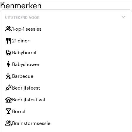
Kenmerken
expand_more
UITSTEKEND VOOR
group
1-op-1 sessies
restaurant
21 diner
crib
Babyborrel
pregnant_woman
Babyshower
outdoor_grill
Barbecue
celebration
Bedrijfsfeest
festival
Bedrijfsfestival
local_bar
Borrel
group
Brainstormsessie