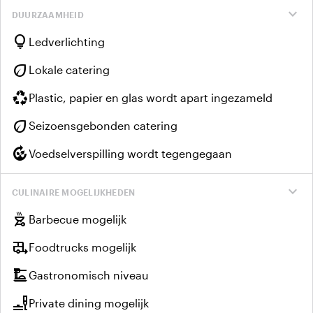
expand_more
DUURZAAMHEID
lightbulb
Ledverlichting
eco
Lokale catering
recycling
Plastic, papier en glas wordt apart ingezameld
eco
Seizoensgebonden catering
compost
Voedselverspilling wordt tegengegaan
expand_more
CULINAIRE MOGELIJKHEDEN
outdoor_grill
Barbecue mogelijk
rv_hookup
Foodtrucks mogelijk
dinner_dining
Gastronomisch niveau
brunch_dining
Private dining mogelijk