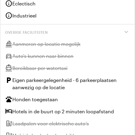
info
Eclectisch
info
Industrieel
expand_more
OVERIGE FACILITEITEN
sailing
Niet beschikbaar:
Aanmeren op locatie mogelijk
directions_car
Niet beschikbaar:
Auto's kunnen naar binnen
directions_boat
Niet beschikbaar:
Bereikbaar per watertaxi
local_parking
Eigen parkeergelegenheid - 6 parkeerplaatsen
aanwezig op de locatie
pets
Honden toegestaan
hotel
Hotels in de buurt op 2 minuten loopafstand
ev_station
Niet beschikbaar:
Laadpalen voor elektrische auto’s