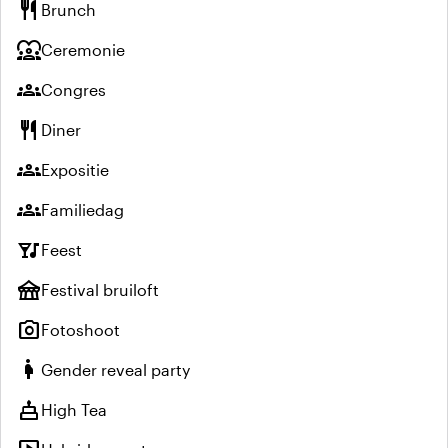
restaurant
Brunch
diversity_1
Ceremonie
groups
Congres
restaurant
Diner
groups
Expositie
groups
Familiedag
nightlife
Feest
festival
Festival bruiloft
photo_camera
Fotoshoot
pregnant_woman
Gender reveal party
cake
High Tea