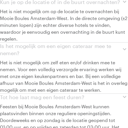
expand_more
Kun je op de locatie of in de buurt overnachten?
Het is niet mogelijk om op de locatie te overnachten bij
Mooie Boules Amsterdam-West. In de directe omgeving (±2
minuten lopen) zijn echter diverse hotels te vinden,
waardoor je eenvoudig een overnachting in de buurt kunt
regelen.
Is het mogelijk om een eigen cateraar mee te
expand_more
nemen?
Het is niet mogelijk om zelf eten en/of drinken mee te
nemen. Voor een volledig verzorgde ervaring werken wij
met onze eigen keukenpartners en bar. Bij een volledige
afhuur van Mooie Boules Amsterdam-West is het in overleg
mogelijk om met een eigen cateraar te werken.
expand_more
Tot hoe laat mag een feest duren?
Feesten bij Mooie Boules Amsterdam-West kunnen
plaatsvinden binnen onze reguliere openingstijden.
Doordeweeks en op zondag is de locatie geopend tot
01:00 uur, en op vrijdag en zaterdag tot 03:00 uur. Het