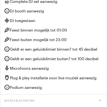
tune
Complete DJ set aanwezig
info
DJ booth aanwezig
graphic_eq
DJ toegestaan
celebration
Feest binnen mogelijk tot 01:00
celebration
Feest buiten mogelijk tot 23:00
info
Geldt er een geluidslimiet binnen? tot 45 decibel
info
Geldt er een geluidslimiet buiten? tot 100 decibel
mic
Microfoons aanwezig
settings_input_hdmi
Plug & play installatie voor live muziek aanwezig
info
Podium aanwezig
expand_more
SFEER EN ESTHETIEK