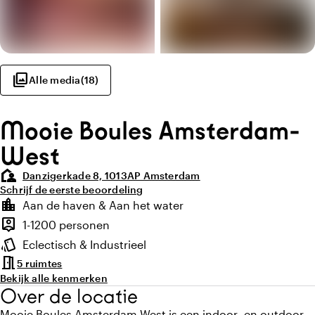
photo_library
Alle media
(
18
)
Mooie Boules Amsterdam-
West
location_away
Danzigerkade 8, 1013AP Amsterdam
Schrijf de eerste beoordeling
Highlights
location_city
Aan de haven & Aan het water
Locatie en omgeving
person_pin
1-1200 personen
Capaciteit
style
Eclectisch & Industrieel
Sfeer en uitstraling
meeting_room
5 ruimtes
Bekijk alle kenmerken
Over de locatie
Mooie Boules Amsterdam West is een indoor- en outdoor