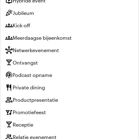
live_tv
Hybride event
celebration
Jubileum
groups
Kick-off
groups
Meerdaagse bijeenkomst
hub
Netwerkevenement
local_bar
Ontvangst
podcasts
Podcast opname
restaurant
Private dining
group
Productpresentatie
nightlife
Promotiefeest
local_bar
Receptie
group
Relatie evenement