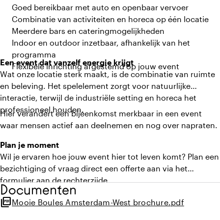
Goed bereikbaar met auto en openbaar vervoer
Combinatie van activiteiten en horeca op één locatie
Meerdere bars en cateringmogelijkheden
Indoor en outdoor inzetbaar, afhankelijk van het
programma
Een event dat vanzelf energie krijgt
Flexibele inrichting afgestemd op jouw event
Wat onze locatie sterk maakt, is de combinatie van ruimte
en beleving. Het spelelement zorgt voor natuurlijke
interactie, terwijl de industriële setting en horeca het
professioneel houden.
Hier verandert een bijeenkomst merkbaar in een event
waar mensen actief aan deelnemen en nog over napraten.
Plan je moment
Wil je ervaren hoe jouw event hier tot leven komt? Plan een
bezichtiging of vraag direct een offerte aan via het
formulier aan de rechterzijde.
Documenten
picture_as_pdf
Mooie Boules Amsterdam-West brochure.pdf