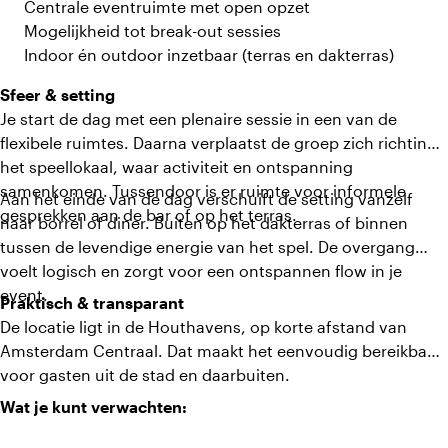
Centrale eventruimte met open opzet
Mogelijkheid tot break-out sessies
Indoor én outdoor inzetbaar (terras en dakterras)
Sfeer & setting
Je start de dag met een plenaire sessie in een van de
flexibele ruimtes. Daarna verplaatst de groep zich richting
het speellokaal, waar activiteit en ontspanning
samenkomen. Tussendoor is er ruimte voor informele
Aan het einde van de dag verschuift de setting vanzelf
gesprekken aan de bar of op het terras.
naar borrel of diner. Buiten op het dakterras of binnen
tussen de levendige energie van het spel. De overgang
voelt logisch en zorgt voor een ontspannen flow in je
event.
Praktisch & transparant
De locatie ligt in de Houthavens, op korte afstand van
Amsterdam Centraal. Dat maakt het eenvoudig bereikbaar
voor gasten uit de stad en daarbuiten.
Wat je kunt verwachten: