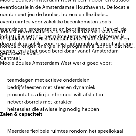
eventlocatie in de Amsterdamse Houthavens. De locatie
combineert jeu de boules, horeca en flexibele
eventruimtes voor zakelijke bijeenkomsten zoals
teamdagen, presentaties en bedrijfsfeesten. Dankzij de
Je kiest deze locatie als je meer wilt dan een standaard
industriële setting, het ruime terras en het dakterras is
vergaderruimte. Hier ontstaat vanzelf interactie. Spel en
deze plek geschikt voor zowel informele als grootschalige
horeca brengen energie in je programma, zonder dat het
events, en is het goed bereikbaar vanaf Amsterdam
geforceerd voelt.
Centraal.
Mooie Boules Amsterdam West werkt goed voor:
teamdagen met actieve onderdelen
bedrijfsfeesten met sfeer en dynamiek
presentaties die je informeel wilt afsluiten
netwerkborrels met karakter
heisessies die afwisseling nodig hebben
Zalen & capaciteit
Meerdere flexibele ruimtes rondom het speellokaal