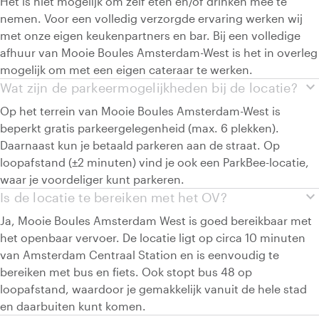
Het is niet mogelijk om zelf eten en/of drinken mee te
nemen. Voor een volledig verzorgde ervaring werken wij
met onze eigen keukenpartners en bar. Bij een volledige
afhuur van Mooie Boules Amsterdam-West is het in overleg
mogelijk om met een eigen cateraar te werken.
expand_more
Wat zijn de parkeermogelijkheden bij de locatie?
Op het terrein van Mooie Boules Amsterdam-West is
beperkt gratis parkeergelegenheid (max. 6 plekken).
Daarnaast kun je betaald parkeren aan de straat. Op
loopafstand (±2 minuten) vind je ook een ParkBee-locatie,
waar je voordeliger kunt parkeren.
expand_more
Is de locatie te bereiken met het OV?
Ja, Mooie Boules Amsterdam West is goed bereikbaar met
het openbaar vervoer. De locatie ligt op circa 10 minuten
van Amsterdam Centraal Station en is eenvoudig te
bereiken met bus en fiets. Ook stopt bus 48 op
loopafstand, waardoor je gemakkelijk vanuit de hele stad
en daarbuiten kunt komen.