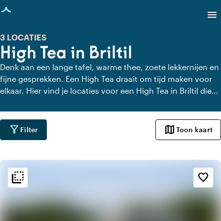
agina geladen
menu
3 LOCATIES
High Tea in Briltil
Denk aan een lange tafel, warme thee, zoete lekkernijen en
fijne gesprekken. Een High Tea draait om tijd maken voor
elkaar. Hier vind je locaties voor een High Tea in Briltil die
dat gevoel versterken. Met uitzicht, charme of gewoon
heel lekker eten. Even geen haast, alleen aandacht voor
elkaar en de lekkernijen.
filter_alt
map
Filter
Toon kaart
flip_to_back
flip_to_back
Sfeer en esthetiek
favorite_border
spa
Botanisch