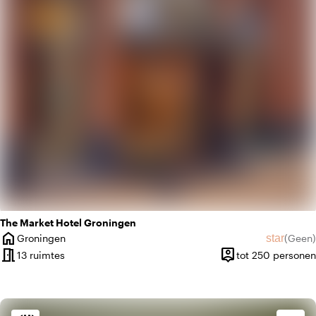
trending_up
Trendy
The Market Hotel Groningen
home
star
Groningen
(
Geen
)
Plaats
Geen beo
meeting_room
person_pin
13 ruimtes
tot 250 personen
Capaciteit