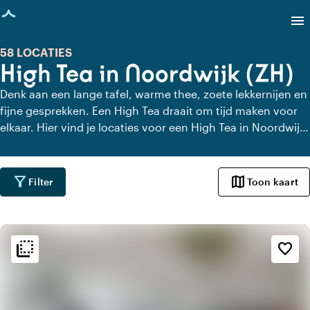
agina geladen
menu
58 LOCATIES
High Tea in Noordwijk (ZH)
Denk aan een lange tafel, warme thee, zoete lekkernijen en
fijne gesprekken. Een High Tea draait om tijd maken voor
elkaar. Hier vind je locaties voor een High Tea in Noordwijk
(ZH) die dat gevoel versterken. Met uitzicht, charme of
gewoon heel lekker eten. Even geen haast, alleen aandacht
voor elkaar en de lekkernijen.
filter_alt
map
Filter
Toon kaart
flip_to_back
flip_to_back
Sfeer en esthetiek
favorite_border
style
Hotel Chic
apartment
Modern design