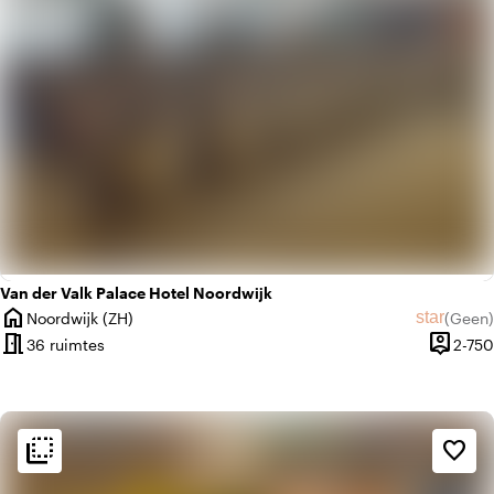
Van der Valk Palace Hotel Noordwijk
home
star
Noordwijk (ZH)
(
Geen
)
Plaats
Geen beo
meeting_room
person_pin
36 ruimtes
2-750
Capacit
flip_to_back
flip_to_back
Sfeer en esthetiek
favorite_border
weekend
Klassiek