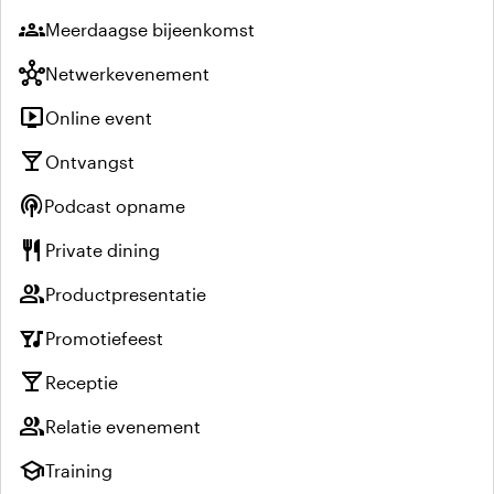
groups
Meerdaagse bijeenkomst
hub
Netwerkevenement
live_tv
Online event
local_bar
Ontvangst
podcasts
Podcast opname
restaurant
Private dining
group
Productpresentatie
nightlife
Promotiefeest
local_bar
Receptie
group
Relatie evenement
school
Training