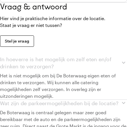
Vraag & antwoord
Hier vind je praktische informatie over de locatie.
Staat je vraag er niet tussen?
Stel je vraag
In hoeverre is het mogelijk om zelf eten en/of
expand_more
drinken te verzorgen?
Het is niet mogelijk om bij De Boterwaag eigen eten of
drinken te verzorgen. Wij kunnen alle catering
mogelijkheden zelf verzorgen. In overleg zijn er
uitzonderingen mogelijk.
expand_more
Wat zijn de parkeermogelijkheden bij de locatie?
De Boterwaag is centraal gelegen maar zeer goed
bereikbaar met de auto en de parkeermogelijkheden zijn
zeer ruim. Direct naast de Grote Markt is de ingang voor de