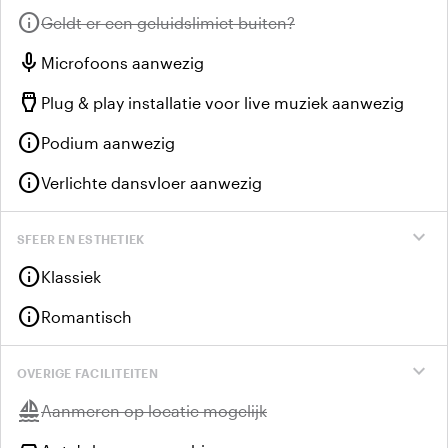
info
Niet beschikbaar:
Geldt er een geluidslimiet buiten?
mic
Microfoons aanwezig
settings_input_hdmi
Plug & play installatie voor live muziek aanwezig
info
Podium aanwezig
info
Verlichte dansvloer aanwezig
expand_more
SFEER EN ESTHETIEK
info
Klassiek
info
Romantisch
expand_more
OVERIGE FACILITEITEN
sailing
Niet beschikbaar:
Aanmeren op locatie mogelijk