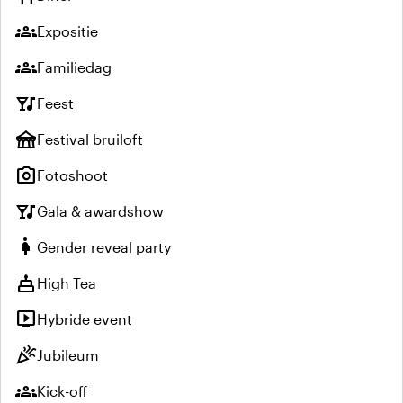
groups
Expositie
groups
Familiedag
nightlife
Feest
festival
Festival bruiloft
photo_camera
Fotoshoot
nightlife
Gala & awardshow
pregnant_woman
Gender reveal party
cake
High Tea
live_tv
Hybride event
celebration
Jubileum
groups
Kick-off