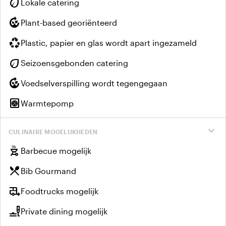
eco
Lokale catering
compost
Plant-based georiënteerd
recycling
Plastic, papier en glas wordt apart ingezameld
eco
Seizoensgebonden catering
compost
Voedselverspilling wordt tegengegaan
heat_pump
Warmtepomp
expand_more
CULINAIRE MOGELIJKHEDEN
outdoor_grill
Barbecue mogelijk
local_dining
Bib Gourmand
rv_hookup
Foodtrucks mogelijk
brunch_dining
Private dining mogelijk