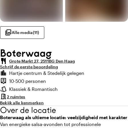
photo_library
Alle media
(
11
)
Boterwaag
restaurant
Grote Markt 27, 2511BG Den Haag
Schrijf de eerste beoordeling
Highlights
location_city
Hartje centrum & Stedelijk gelegen
Locatie en omgeving
person_pin
10-500 personen
Capaciteit
style
Klassiek & Romantisch
Sfeer en uitstraling
meeting_room
2 ruimtes
Bekijk alle kenmerken
Over de locatie
Boterwaag als ultieme locatie: veelzijdigheid met karakter
Van energieke salsa-avonden tot professionele