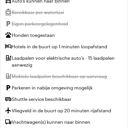
directions_car
Auto's kunnen naar binnen
directions_boat
Niet beschikbaar:
Bereikbaar per watertaxi
local_parking
Niet beschikbaar:
Eigen parkeergelegenheid
pets
Honden toegestaan
hotel
Hotels in de buurt op 1 minuten loopafstand
ev_station
Laadpalen voor elektrische auto’s - 15 laadpalen
aanwezig
ev_station
Niet beschikbaar:
Mobiele laadpalen beschikbaar op aanvraag
local_parking
Parkeren in nabije omgeving mogelijk
airport_shuttle
Shuttle service beschikbaar
flight
Vliegveld in de buurt op 20 minuten rijafstand
local_shipping
Vrachtwagen(s) kunnen naar binnen