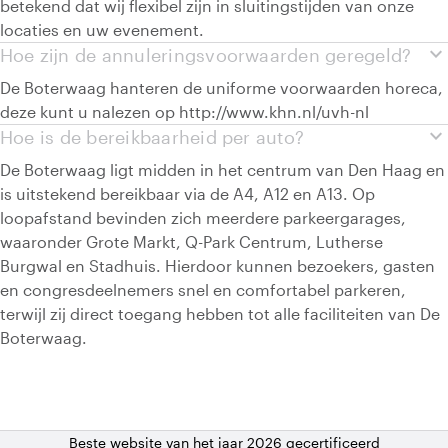
betekend dat wij flexibel zijn in sluitingstijden van onze
locaties en uw evenement.
expand_more
Hoe zijn de annuleringsvoorwaarden geregeld?
De Boterwaag hanteren de uniforme voorwaarden horeca,
deze kunt u nalezen op http://www.khn.nl/uvh-nl
expand_more
Hoe is de bereikbaarheid per auto?
De Boterwaag ligt midden in het centrum van Den Haag en
is uitstekend bereikbaar via de A4, A12 en A13. Op
loopafstand bevinden zich meerdere parkeergarages,
waaronder Grote Markt, Q-Park Centrum, Lutherse
Burgwal en Stadhuis. Hierdoor kunnen bezoekers, gasten
en congresdeelnemers snel en comfortabel parkeren,
terwijl zij direct toegang hebben tot alle faciliteiten van De
Boterwaag.
Beste website van het jaar 2026 gecertificeerd