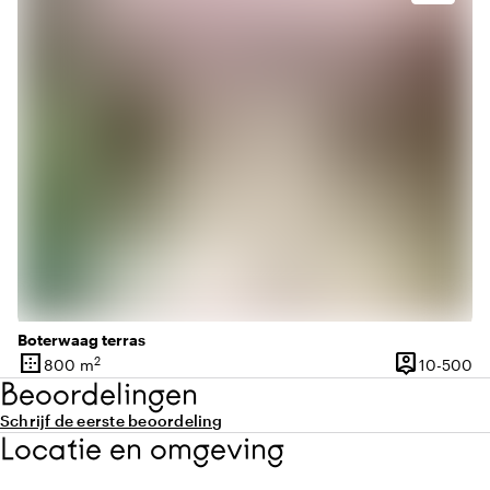
Boterwaag terras
border_outer
person_pin
2
10
800 m
10-500
Oppervlakte
Capaciteit
Beoordelingen
Schrijf de eerste beoordeling
Locatie en omgeving