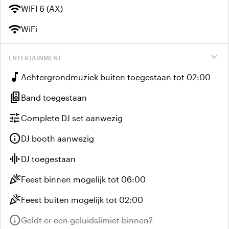
wifi
WIFI 6 (AX)
wifi
WiFi
expand_more
ENTERTAINMENT
music_note
Achtergrondmuziek buiten toegestaan tot 02:00
speaker_group
Band toegestaan
tune
Complete DJ set aanwezig
info
DJ booth aanwezig
graphic_eq
DJ toegestaan
celebration
Feest binnen mogelijk tot 06:00
celebration
Feest buiten mogelijk tot 02:00
info
Niet beschikbaar:
Geldt er een geluidslimiet binnen?