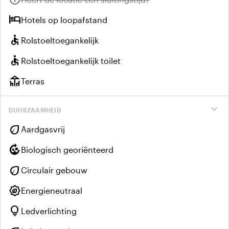
hotel
Hotels op loopafstand
accessible
Rolstoeltoegankelijk
accessible
Rolstoeltoegankelijk toilet
deck
Terras
expand_more
DUURZAAMHEID
eco
Aardgasvrij
compost
Biologisch georiënteerd
eco
Circulair gebouw
energy_program_saving
Energieneutraal
lightbulb
Ledverlichting