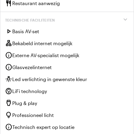
restaurant
Restaurant aanwezig
expand_more
TECHNISCHE FACILITEITEN
play_arrow
Basis AV-set
lan
Bekabeld internet mogelijk
info
Externe AV-specialist mogelijk
info
Glasvezelinternet
wb_incandescent
Led verlichting in gewenste kleur
lightbulb_circle
LiFi technology
settings_input_hdmi
Plug & play
lightbulb
Professioneel licht
info
Technisch expert op locatie