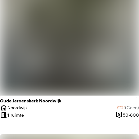
apartment
Modern design
Oude Jeroenskerk Noordwijk
home
star
Noordwijk
(
Geen
)
Plaats
Geen beo
meeting_room
person_pin
1 ruimte
50-800
Capacitei