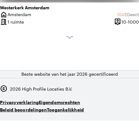
Westerkerk Amsterdam
home
star
Amsterdam
(
Geen
)
Plaats
Geen beo
meeting_room
person_pin
1 ruimte
10-1000
Capaciteit
Beste website van het jaar 2026 gecertificeerd
copyright
2026
High Profile Locaties B.V.
Privacyverklaring
Eigendomsrechten
Beleid beoordelingen
Toegankelijkheid