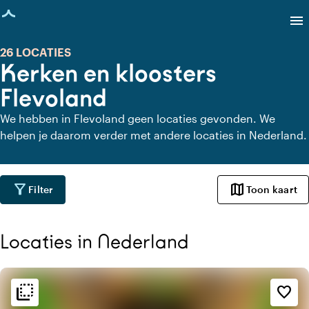
agina geladen
menu
26 LOCATIES
Kerken en kloosters
Flevoland
We hebben in Flevoland geen locaties gevonden. We
helpen je daarom verder met andere locaties in Nederland.
filter_alt
map
Filter
Toon kaart
Locaties in Nederland
flip_to_back
flip_to_back
Sfeer en esthetiek
favorite_border