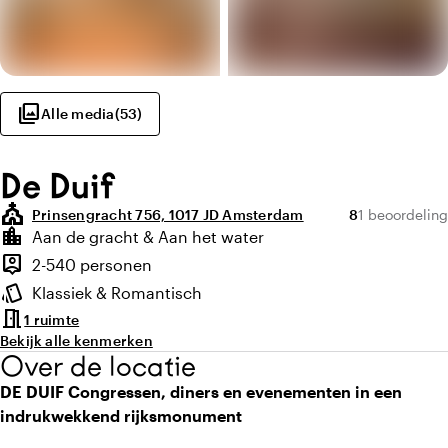
photo_library
Alle media
(
53
)
De Duif
church
Gemiddelde beo
Aantal beoord
Prinsengracht 756, 1017 JD Amsterdam
8
1 beoordeling
Highlights
location_city
Aan de gracht & Aan het water
Locatie en omgeving
person_pin
2-540 personen
Capaciteit
style
Klassiek & Romantisch
Sfeer en uitstraling
meeting_room
1 ruimte
Bekijk alle kenmerken
Over de locatie
DE DUIF Congressen, diners en evenementen in een
indrukwekkend rijksmonument