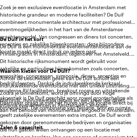
Zoek je een exclusieve eventlocatie in Amsterdam met
historische grandeur en moderne faciliteiten? De Duif
combineert monumentale architectuur met professionele
eventmogelijkheden in het hart van de Amsterdamse
grachtengordel. Van congressen en diners tot concerten,
De Duif in het kort
recepties en zakelijke bijeenkomsten: deze bijzondere
De Duif is een monumentale evenementenlocatie aan de
locatie maakt direct indruk op iedere gast.
Prinsengracht in Amsterdam, tegenover het Amstelveld.
Dit historische rijksmonument wordt gebruikt voor
zakelijke en particuliere bijeenkomsten zoals concerten,
Waarom kiezen voor De Duif?
exposities, congressen, symposia, diners, recepties en
Achter de bescheiden gevel van De Duif schuilt een
bedrijfsfeesten. Dankzij de indrukwekkende kerkzaal,
indrukwekkende eventlocatie met een unieke uitstraling.
moderne AV-faciliteiten, breakout rooms en uitstekende
Zodra je binnenkomt, word je omringd door hoge
akoestiek is De Duif geschikt voor zowel grootschalige als
plafonds, monumentale details en een sfeer die direct
Daarnaast draag je met het huren van de locatie direct bij
intieme evenementen in Amsterdam-Centrum.
binnenkomt. Die combinatie van historie, licht en ruimte
aan het behoud van monumentaal erfgoed in Amsterdam.
geeft zakelijke evenementen extra impact. De Duif wordt
gekozen door gerenommeerde bedrijven en organisaties
Zalen & capaciteit
die hun gasten willen ontvangen op een locatie met
uitstraling en karakter. Van een congres of symposium tot