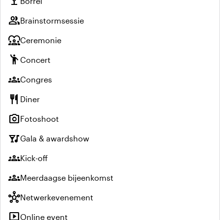
local_bar
Borrel
group
Brainstormsessie
diversity_1
Ceremonie
emoji_people
Concert
groups
Congres
restaurant
Diner
photo_camera
Fotoshoot
nightlife
Gala & awardshow
groups
Kick-off
groups
Meerdaagse bijeenkomst
hub
Netwerkevenement
live_tv
Online event