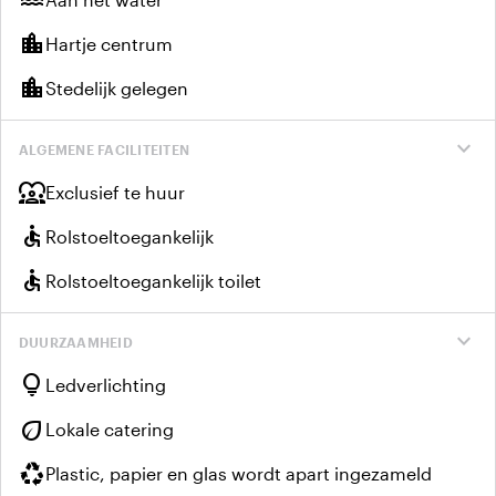
location_city
Hartje centrum
location_city
Stedelijk gelegen
expand_more
ALGEMENE FACILITEITEN
diversity_1
Exclusief te huur
accessible
Rolstoeltoegankelijk
accessible
Rolstoeltoegankelijk toilet
expand_more
DUURZAAMHEID
lightbulb
Ledverlichting
eco
Lokale catering
recycling
Plastic, papier en glas wordt apart ingezameld