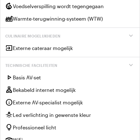
compost
Voedselverspilling wordt tegengegaan
heat_pump_balance
Warmte-terugwinning-systeem (WTW)
expand_more
CULINAIRE MOGELIJKHEDEN
input
Externe cateraar mogelijk
expand_more
TECHNISCHE FACILITEITEN
play_arrow
Basis AV-set
lan
Bekabeld internet mogelijk
info
Externe AV-specialist mogelijk
wb_incandescent
Led verlichting in gewenste kleur
lightbulb
Professioneel licht
wifi
WiFi