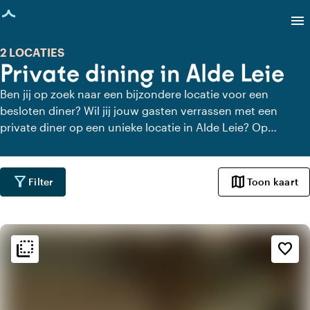
agina geladen
menu
2 LOCATIES
Private dining in Alde Leie
Ben jij op zoek naar een bijzondere locatie voor een
besloten diner? Wil jij jouw gasten verrassen met een
private diner op een unieke locatie in Alde Leie? Op
Locaties.nl vind je snel en gemakkelijk alle locaties in Alde
Leie waar je in alle rust kunt dineren. Bekijk alle private
dining locaties voor een heerlijk verzorgd private diner.
filter_alt
map
Filter
Toon kaart
flip_to_back
flip_to_back
Sfeer en esthetiek
favorite_border
landscape
Landelijk
ac_unit
Scandinavisch