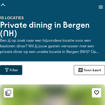
agina geladen
menu
15 LOCATIES
Private dining in Bergen
(NH)
Ben jij op zoek naar een bijzondere locatie voor een
besloten diner? Wil jij jouw gasten verrassen met een
private diner op een unieke locatie in Bergen (NH)? Op
Locaties.nl vind je snel en gemakkelijk alle locaties in
Bergen (NH) waar je in alle rust kunt dineren. Bekijk alle
private dining locaties voor een heerlijk verzorgd private
filter_alt
map
Filter
Toon kaart
diner.
flip_to_back
flip_to_back
Sfeer en esthetiek
favorite_border
crop_square
Minimalistisch
apartment
Modern design