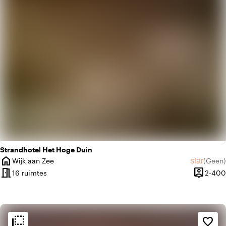
Strandhotel Het Hoge Duin
home
star
Wijk aan Zee
(
Geen
)
Plaats
Geen beo
meeting_room
person_pin
16 ruimtes
2-400
Capacite
flip_to_back
flip_to_back
Sfeer en esthetiek
favorite_border