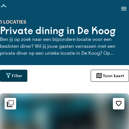
agina geladen
menu
1 LOCATIES
Private dining in De Koog
Ben jij op zoek naar een bijzondere locatie voor een
besloten diner? Wil jij jouw gasten verrassen met een
private diner op een unieke locatie in De Koog? Op
Locaties.nl vind je snel en gemakkelijk alle locaties in De
Koog waar je in alle rust kunt dineren. Bekijk alle private
dining locaties voor een heerlijk verzorgd private diner.
filter_alt
map
Filter
Toon kaart
flip_to_back
flip_to_back
Sfeer en esthetiek
favorite_border
factory
Industrieel
apartment
Modern design