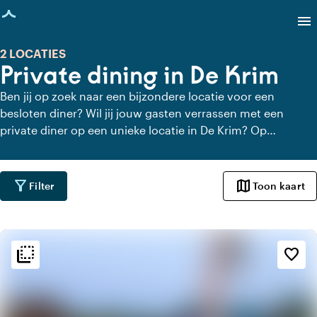
agina geladen
menu
2 LOCATIES
Private dining in De Krim
Ben jij op zoek naar een bijzondere locatie voor een
besloten diner? Wil jij jouw gasten verrassen met een
private diner op een unieke locatie in De Krim? Op
Locaties.nl vind je snel en gemakkelijk alle locaties in De
Krim waar je in alle rust kunt dineren. Bekijk alle private
dining locaties voor een heerlijk verzorgd private diner.
filter_alt
map
Filter
Toon kaart
flip_to_back
flip_to_back
Sfeer en esthetiek
favorite_border
palette
Kleurrijk
history
Vintage