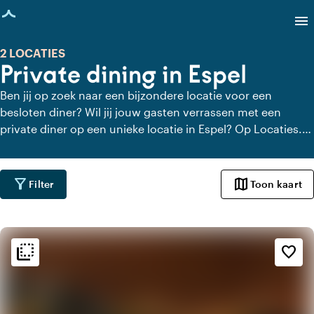
agina geladen
menu
2 LOCATIES
Private dining in Espel
Ben jij op zoek naar een bijzondere locatie voor een
besloten diner? Wil jij jouw gasten verrassen met een
private diner op een unieke locatie in Espel? Op Locaties.nl
vind je snel en gemakkelijk alle locaties in Espel waar je in
alle rust kunt dineren. Bekijk alle private dining locaties
voor een heerlijk verzorgd private diner.
filter_alt
map
Filter
Toon kaart
flip_to_back
flip_to_back
Sfeer en esthetiek
favorite_border
palette
Bohemian / Ibiza
landscape
Landelijk