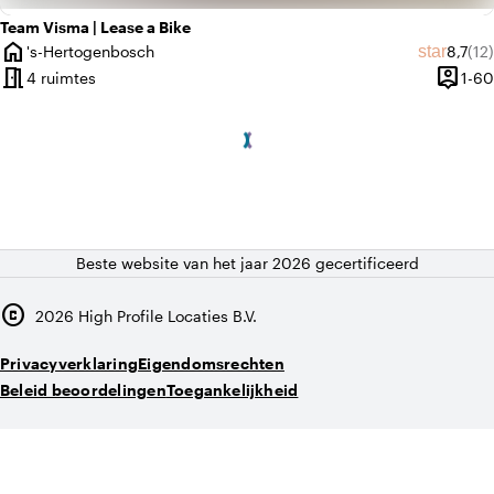
Team Visma | Lease a Bike
home
Gemidd
Aan
star
's-Hertogenbosch
8,7
(12)
Plaats
meeting_room
person_pin
4 ruimtes
1-60
Capacit
Beste website van het jaar 2026 gecertificeerd
copyright
2026
High Profile Locaties B.V.
Privacyverklaring
Eigendomsrechten
Beleid beoordelingen
Toegankelijkheid