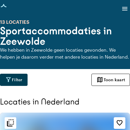
agina geladen
menu
13 LOCATIES
Sportaccommodaties in
Zeewolde
We hebben in Zeewolde geen locaties gevonden. We
helpen je daarom verder met andere locaties in Nederland.
filter_alt
map
Filter
Toon kaart
Locaties in Nederland
flip_to_back
flip_to_back
Sfeer en esthetiek
favorite_border