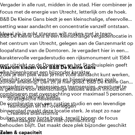
Vergader in alle rust, midden in de stad. Hier combineer je
focus met de energie van Utrecht, letterlijk om de hoek.
B&B De Kleine Gans biedt je een kleinschalige, sfeervolle
setting waar aandacht en concentratie vanzelf ontstaan.
Ideaal als je echt stappen wilt maken met je team.
B&B De Kleine Gans is een kleinschalige vergaderlocatie in
het centrum van Utrecht, gelegen aan de Ganzenmarkt op
loopafstand van de Domtoren. Je vergadert hier in een
karaktervolle vergaderstudio een rijksmonument uit 1584
met uitzicht op de Domtoren en het Stadhuisplein geeft
Waarom kiezen voor B&B De Kleine Gans
elke bijeenkomst een bijzonder karakter.
Zoek je een plek waar je met volle aandacht kunt werken,
Geschikt voor kleine teams en bijeenkomsten zoals
zonder afleiding? Dan zit je hier goed. B&B De Kleine Gans
vergaderingen, heisessies en teamsessies, eventueel te
is gemaakt voor kleinschalige sessies waarin inhoud en
combineren met overnachting voor maximaal 5 personen.
verbinding centraal staan.
Strategische heisessies
De combinatie van een rustige studio en een levendige
Teamdagen en MT-overleggen
binnenstad maakt deze locatie sterk. Je stapt zo naar
Creatieve brainstorms
buiten voor een korte break, terwijl binnen de focus
Meerdaagse sessies met overnachting
behouden blijft. Dat maakt deze plek bijzonder geschikt
voor:
Zalen & capaciteit