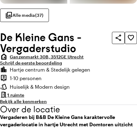
photo_library
Alle media
(
37
)
De Kleine Gans -
share
favorite_border
Vergaderstudio
night_shelter
Ganzenmarkt 30B, 3512GE Utrecht
Schrijf de eerste beoordeling
Highlights
location_city
Hartje centrum & Stedelijk gelegen
Locatie en omgeving
person_pin
1-10 personen
Capaciteit
style
Huiselijk & Modern design
Sfeer en uitstraling
meeting_room
1 ruimte
Bekijk alle kenmerken
Over de locatie
Vergaderen bij B&B De Kleine Gans karaktervolle
vergaderlocatie in hartje Utrecht met Domtoren uitzicht