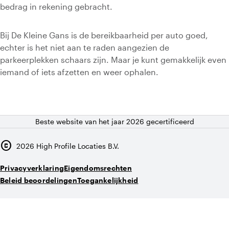
bedrag in rekening gebracht.
Bij De Kleine Gans is de bereikbaarheid per auto goed,
echter is het niet aan te raden aangezien de
parkeerplekken schaars zijn. Maar je kunt gemakkelijk even
iemand of iets afzetten en weer ophalen.
Beste website van het jaar 2026 gecertificeerd
copyright
2026
High Profile Locaties B.V.
Privacyverklaring
Eigendomsrechten
Beleid beoordelingen
Toegankelijkheid