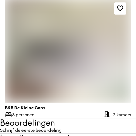
favorite_border
B&B De Kleine Gans
meeting_room
bed
Aa
3 personen
2 kamers
Capaciteit
Beoordelingen
Schrijf de eerste beoordeling