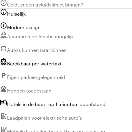
info
Niet beschikbaar:
Geldt er een geluidslimiet binnen?
info
Huiselijk
info
Modern design
sailing
Niet beschikbaar:
Aanmeren op locatie mogelijk
directions_car
Niet beschikbaar:
Auto's kunnen naar binnen
directions_boat
Bereikbaar per watertaxi
local_parking
Niet beschikbaar:
Eigen parkeergelegenheid
pets
Niet beschikbaar:
Honden toegestaan
hotel
Hotels in de buurt op 1 minuten loopafstand
ev_station
Niet beschikbaar:
Laadpalen voor elektrische auto’s
ev_station
Niet beschikbaar:
Mobiele laadpalen beschikbaar op aanvraag