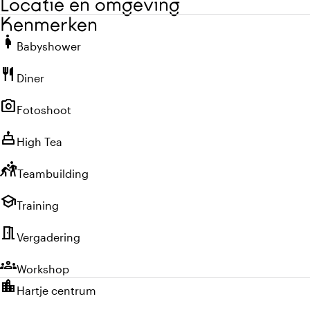
Locatie en omgeving
Kenmerken
pregnant_woman
Babyshower
restaurant
Diner
photo_camera
Fotoshoot
cake
High Tea
sports_kabaddi
Teambuilding
school
Training
meeting_room
Vergadering
groups
Workshop
location_city
Hartje centrum