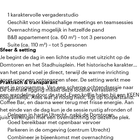
1 karaktervolle vergaderstudio
Geschikt voor kleinschalige meetings en teamsessies
Overnachting mogelijk in hetzelfde pand
B&B appartement (ca. 60 m²) – tot 3 personen
Suite (ca. 110 m²) – tot 5 personen
Sfeer & setting
Je begint de dag in een lichte studio met uitzicht op de
Domtoren en het Stadhuisplein. Het historische karakter
van het pand voel je direct, terwijl de warme inrichting
zorgt voor een ontspannen sfeer. De setting werkt mee
Praktisch & transparant
met je programma. Van een scherpe ochtendsessie naar
De centrale ligging maakt deze locatie verrassend
een wandeling door de stad. Even koffie halen bij een KEEN
toegankelijk. Alles wat je nodig hebt, ligt op loopafstand.
Coffee Bar, en daarna weer terug met frisse energie. Aan
het einde van de dag kun je de sessie rustig afronden of
Gelegen in hartje Utrecht, nabij de Domtoren
juist verlengen met een overnachting op dezelfde plek.
Goed bereikbaar met openbaar vervoer
Parkeren in de omgeving (centrum Utrecht)
Combineer je bijeenkomst met overnachting