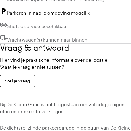
local_parking
Parkeren in nabije omgeving mogelijk
airport_shuttle
Niet beschikbaar:
Shuttle service beschikbaar
local_shipping
Niet beschikbaar:
Vrachtwagen(s) kunnen naar binnen
Vraag & antwoord
Hier vind je praktische informatie over de locatie.
Staat je vraag er niet tussen?
Stel je vraag
Bij De Kleine Gans is het toegestaan om volledig je eigen
eten en drinken te verzorgen.
De dichtstbijzijnde parkeergarage in de buurt van De Kleine