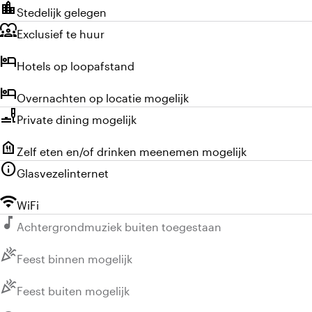
location_city
Stedelijk gelegen
diversity_1
Exclusief te huur
hotel
Hotels op loopafstand
hotel
Overnachten op locatie mogelijk
brunch_dining
Private dining mogelijk
food_bank
Zelf eten en/of drinken meenemen mogelijk
info
Glasvezelinternet
wifi
WiFi
music_note
Niet beschikbaar:
Achtergrondmuziek buiten toegestaan
celebration
Niet beschikbaar:
Feest binnen mogelijk
celebration
Niet beschikbaar:
Feest buiten mogelijk