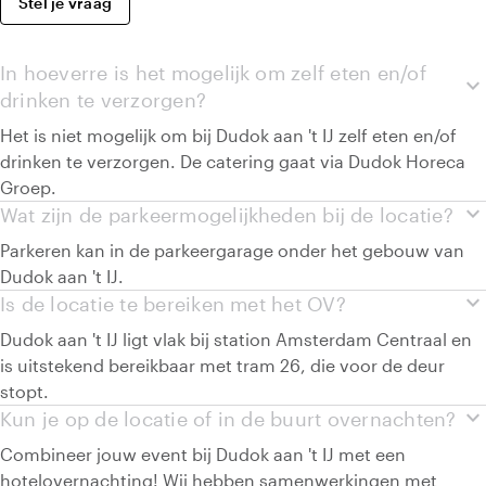
Stel je vraag
In hoeverre is het mogelijk om zelf eten en/of
expand_more
drinken te verzorgen?
Het is niet mogelijk om bij Dudok aan 't IJ zelf eten en/of
drinken te verzorgen. De catering gaat via Dudok Horeca
Groep.
expand_more
Wat zijn de parkeermogelijkheden bij de locatie?
Parkeren kan in de parkeergarage onder het gebouw van
Dudok aan 't IJ.
expand_more
Is de locatie te bereiken met het OV?
Dudok aan 't IJ ligt vlak bij station Amsterdam Centraal en
is uitstekend bereikbaar met tram 26, die voor de deur
stopt.
expand_more
Kun je op de locatie of in de buurt overnachten?
Combineer jouw event bij Dudok aan 't IJ met een
hotelovernachting! Wij hebben samenwerkingen met