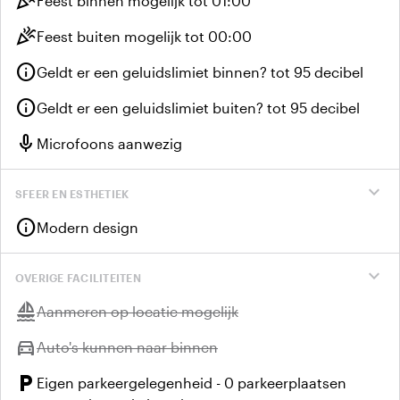
celebration
Feest binnen mogelijk tot 01:00
celebration
Feest buiten mogelijk tot 00:00
info
Geldt er een geluidslimiet binnen? tot 95 decibel
info
Geldt er een geluidslimiet buiten? tot 95 decibel
mic
Microfoons aanwezig
expand_more
SFEER EN ESTHETIEK
info
Modern design
expand_more
OVERIGE FACILITEITEN
sailing
Niet beschikbaar:
Aanmeren op locatie mogelijk
directions_car
Niet beschikbaar:
Auto's kunnen naar binnen
local_parking
Eigen parkeergelegenheid - 0 parkeerplaatsen