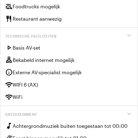
rv_hookup
Foodtrucks mogelijk
restaurant
Restaurant aanwezig
expand_more
TECHNISCHE FACILITEITEN
play_arrow
Basis AV-set
lan
Bekabeld internet mogelijk
info
Externe AV-specialist mogelijk
wifi
WIFI 6 (AX)
wifi
WiFi
expand_more
ENTERTAINMENT
music_note
Achtergrondmuziek buiten toegestaan tot 00:00