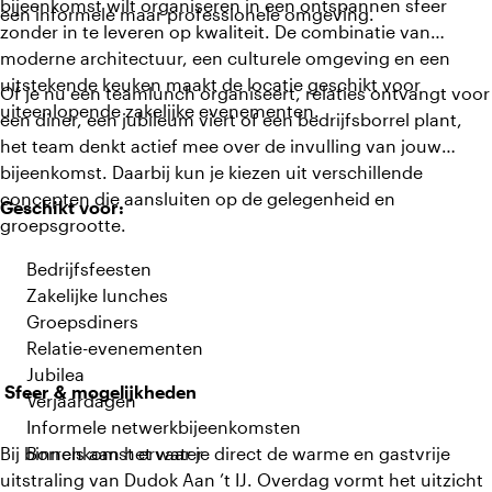
bijeenkomst wilt organiseren in een ontspannen sfeer
een informele maar professionele omgeving.
zonder in te leveren op kwaliteit. De combinatie van
moderne architectuur, een culturele omgeving en een
uitstekende keuken maakt de locatie geschikt voor
Of je nu een teamlunch organiseert, relaties ontvangt voor
uiteenlopende zakelijke evenementen.
een diner, een jubileum viert of een bedrijfsborrel plant,
het team denkt actief mee over de invulling van jouw
bijeenkomst. Daarbij kun je kiezen uit verschillende
concepten die aansluiten op de gelegenheid en
Geschikt voor:
groepsgrootte.
Bedrijfsfeesten
Zakelijke lunches
Groepsdiners
Relatie-evenementen
Jubilea
Sfeer & mogelijkheden
Verjaardagen
Informele netwerkbijeenkomsten
Bij binnenkomst ervaar je direct de warme en gastvrije
Borrels aan het water
uitstraling van Dudok Aan ’t IJ. Overdag vormt het uitzicht