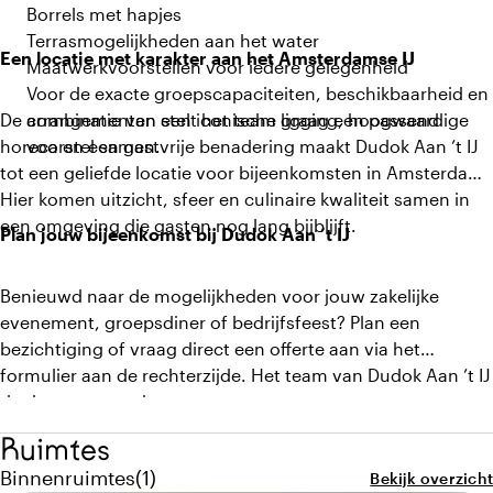
Borrels met hapjes
Terrasmogelijkheden aan het water
Een locatie met karakter aan het Amsterdamse IJ
Maatwerkvoorstellen voor iedere gelegenheid
Voor de exacte groepscapaciteiten, beschikbaarheid en
De combinatie van een iconische ligging, hoogwaardige
arrangementen stelt het team graag een passend
horeca en een gastvrije benadering maakt Dudok Aan ’t IJ
voorstel samen.
tot een geliefde locatie voor bijeenkomsten in Amsterdam.
Hier komen uitzicht, sfeer en culinaire kwaliteit samen in
een omgeving die gasten nog lang bijblijft.
Plan jouw bijeenkomst bij Dudok Aan ’t IJ
Benieuwd naar de mogelijkheden voor jouw zakelijke
evenement, groepsdiner of bedrijfsfeest? Plan een
bezichtiging of vraag direct een offerte aan via het
formulier aan de rechterzijde. Het team van Dudok Aan ’t IJ
denkt graag met je mee.
Ruimtes
Aantal binnenruimtes: 1
Binnenruimtes
(
1
)
Bekijk overzicht