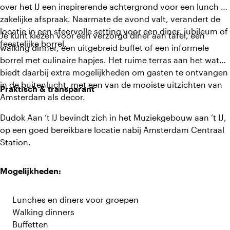
over het IJ een inspirerende achtergrond voor een lunch of
zakelijke afspraak. Naarmate de avond valt, verandert de
locatie in een sfeervolle setting voor een diner, jubileum of
Je kunt kiezen voor een verzorgd diner aan tafel, een
feestelijke borrel.
walking dinner, een uitgebreid buffet of een informele
borrel met culinaire hapjes. Het ruime terras aan het water
biedt daarbij extra mogelijkheden om gasten te ontvangen
in de buitenlucht, met een van de mooiste uitzichten van
Praktisch & transparant
Amsterdam als decor.
Dudok Aan ’t IJ bevindt zich in het Muziekgebouw aan ’t IJ,
op een goed bereikbare locatie nabij Amsterdam Centraal
Station.
Mogelijkheden:
Lunches en diners voor groepen
Walking dinners
Buffetten