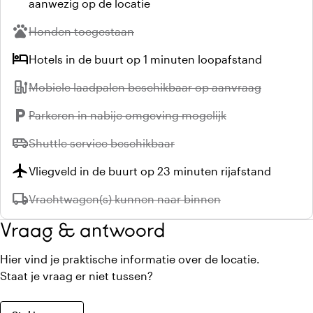
aanwezig op de locatie
pets
Niet beschikbaar:
Honden toegestaan
hotel
Hotels in de buurt op 1 minuten loopafstand
ev_station
Niet beschikbaar:
Mobiele laadpalen beschikbaar op aanvraag
local_parking
Niet beschikbaar:
Parkeren in nabije omgeving mogelijk
airport_shuttle
Niet beschikbaar:
Shuttle service beschikbaar
flight
Vliegveld in de buurt op 23 minuten rijafstand
local_shipping
Niet beschikbaar:
Vrachtwagen(s) kunnen naar binnen
Vraag & antwoord
Hier vind je praktische informatie over de locatie.
Staat je vraag er niet tussen?