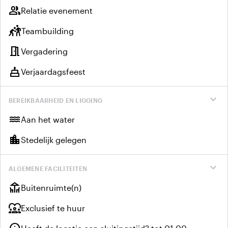
group
Relatie evenement
sports_kabaddi
Teambuilding
meeting_room
Vergadering
cake
Verjaardagsfeest
expand_more
BEREIKBAARHEID EN LIGGING
water
Aan het water
location_city
Stedelijk gelegen
expand_more
ALGEMENE FACILITEITEN
deck
Buitenruimte(n)
diversity_1
Exclusief te huur