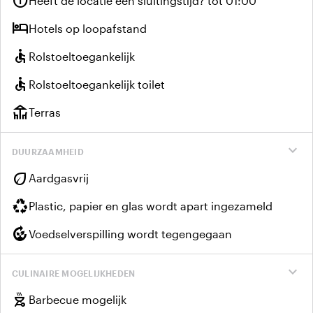
info
Heeft de locatie een sluitingstijd? tot 01:00
hotel
Hotels op loopafstand
accessible
Rolstoeltoegankelijk
accessible
Rolstoeltoegankelijk toilet
deck
Terras
expand_more
DUURZAAMHEID
eco
Aardgasvrij
recycling
Plastic, papier en glas wordt apart ingezameld
compost
Voedselverspilling wordt tegengegaan
expand_more
CULINAIRE MOGELIJKHEDEN
outdoor_grill
Barbecue mogelijk