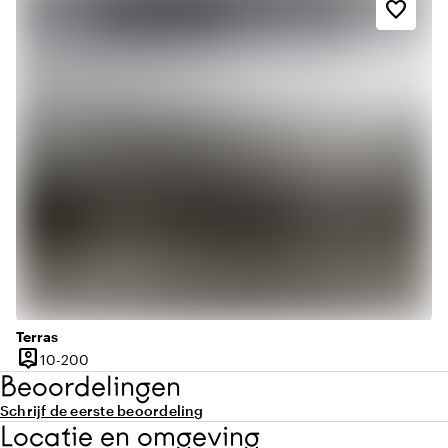
favorite_border
Terras
person_pin
10 tot 200 personen
10-200
Capaciteit
Beoordelingen
Schrijf de eerste beoordeling
Locatie en omgeving