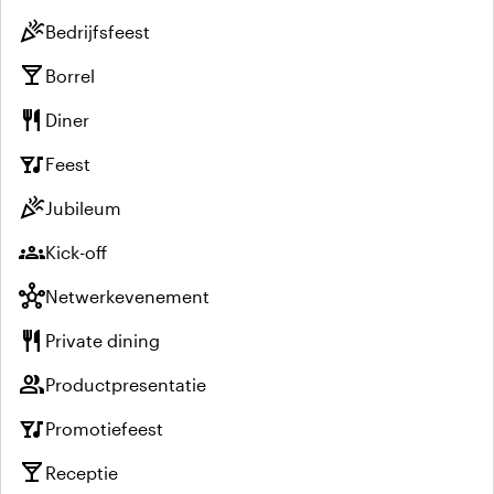
celebration
Bedrijfsfeest
local_bar
Borrel
restaurant
Diner
nightlife
Feest
celebration
Jubileum
groups
Kick-off
hub
Netwerkevenement
restaurant
Private dining
group
Productpresentatie
nightlife
Promotiefeest
local_bar
Receptie