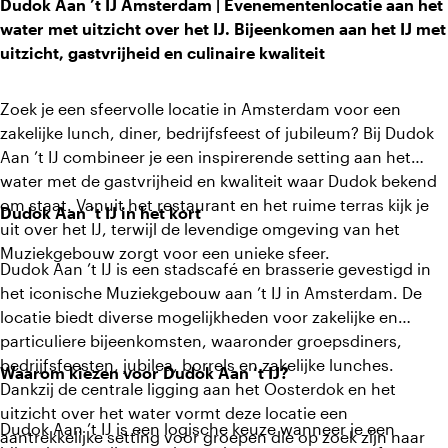
Dudok Aan ’t IJ Amsterdam | Evenementenlocatie aan het
water met uitzicht over het IJ. Bijeenkomen aan het IJ met
uitzicht, gastvrijheid en culinaire kwaliteit
Zoek je een sfeervolle locatie in Amsterdam voor een
zakelijke lunch, diner, bedrijfsfeest of jubileum? Bij Dudok
Aan ’t IJ combineer je een inspirerende setting aan het
water met de gastvrijheid en kwaliteit waar Dudok bekend
om staat. Vanuit het restaurant en het ruime terras kijk je
Dudok Aan ’t IJ in het kort
uit over het IJ, terwijl de levendige omgeving van het
Muziekgebouw zorgt voor een unieke sfeer.
Dudok Aan ’t IJ is een stadscafé en brasserie gevestigd in
het iconische Muziekgebouw aan ’t IJ in Amsterdam. De
locatie biedt diverse mogelijkheden voor zakelijke en
particuliere bijeenkomsten, waaronder groepsdiners,
bedrijfsfeesten, jubilea, borrels en zakelijke lunches.
Waarom kiezen voor Dudok Aan ’t IJ?
Dankzij de centrale ligging aan het Oosterdok en het
uitzicht over het water vormt deze locatie een
Dudok Aan ’t IJ is een logische keuze wanneer je een
aantrekkelijke setting voor groepen die op zoek zijn naar