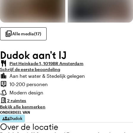
photo_library
Alle media
(
17
)
Dudok aan't IJ
restaurant
Piet Heinkade 1, 1019BR Amsterdam
Schrijf de eerste beoordeling
Highlights
location_city
Aan het water & Stedelijk gelegen
Locatie en omgeving
person_pin
10-200 personen
Capaciteit
style
Modern design
Sfeer en uitstraling
meeting_room
2 ruimtes
Bekijk alle kenmerken
ONDERDEEL VAN
groups
Dudok
Over de locatie