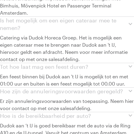
Bimhuis, Mövenpick Hotel en Passenger Terminal
Amsterdam.
Is het mogelijk om een eigen cateraar mee te
expand_more
nemen?
Catering via Dudok Horeca Groep. Het is mogelijk een
eigen cateraar mee te brengen naar Dudok aan 't IJ,
hiervoor geldt een afdracht. Neem voor meer informatie
contact op met onze salesafdeling.
expand_more
Tot hoe laat mag een feest duren?
Een feest binnen bij Dudok aan 't IJ is mogelijk tot en met
01:00 uur en buiten is een feest mogelijk tot 00.00 uur.
expand_more
Hoe zijn de annuleringsvoorwaarden geregeld?
Er zijn annuleringsvoorwaarden van toepassing. Neem hier
voor contact op met onze salesafdeling.
expand_more
Hoe is de bereikbaarheid per auto?
Dudok aan ’t IJ is goed bereikbaar met de auto via de Ring
A10 en de IJ-tunnel. Vanuit het centrum van Amsterdam