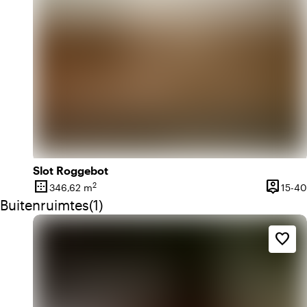
Slot Roggebot
border_outer
person_pin
2
346,62 m
15-40
Oppervlakte
Capacite
Aantal buitenruimtes: 1
Buitenruimtes
(
1
)
favorite_border