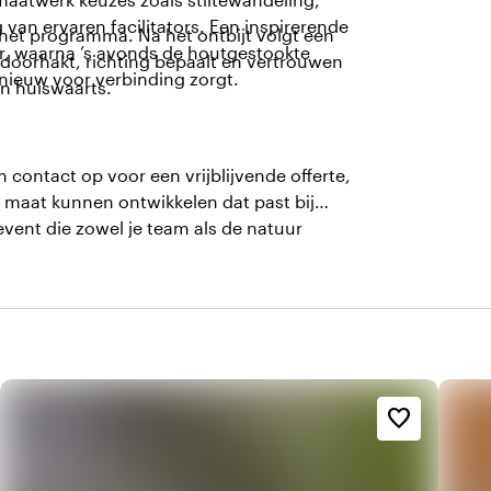
van ervaren facilitators. Een inspirerende
het programma. Na het ontbijt volgt een
mer, waarna ’s avonds de houtgestookte
 doorhakt, richting bepaalt en vertrouwen
ieuw voor verbinding zorgt.
n huiswaarts.
 contact op voor een vrijblijvende offerte,
 maat kunnen ontwikkelen dat past bij
vent die zowel je team als de natuur
favorite_border