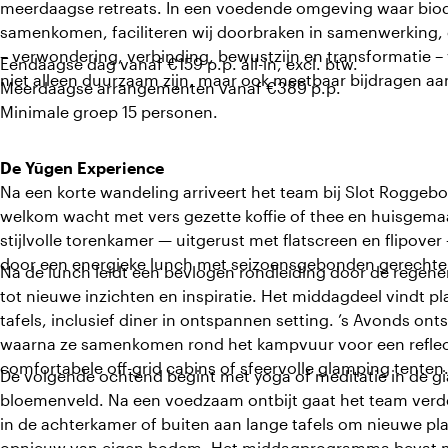
meerdaagse retreats. In een voedende omgeving waar biodiver
samenkomen, faciliteren wij doorbraken in samenwerking, c
– verwondering, verbinding, bewustzijn en transformatie 
Eendaagse dag vanaf €159 p.p. all-in, excl. btw.
niet alleen duurzaam zijn, maar ook meetbaar bijdragen aan
Meerdaagse arrangementen vanaf €389 p.p.
Minimale groep 15 personen.
De Yūgen Experience
Na een korte wandeling arriveert het team bij Slot Roggebo
welkom wacht met vers gezette koffie of thee en huisgemaa
stijlvolle torenkamer — uitgerust met flatscreen en flipo
door een energieke lunch met seizoensgebonden gerechten 
Na de lunch leidt een bevlogen rondleiding door de regenera
tot nieuwe inzichten en inspiratie. Het middagdeel vindt p
tafels, inclusief diner in ontspannen setting. ’s Avonds o
waarna ze samenkomen rond het kampvuur voor een reflec
comfortabele off-grid cabins of sfeervolle glamping tenten
De volgende ochtend begint met yoga of meditatie in de gi
bloemenveld. Na een voedzaam ontbijt gaat het team verde
in de achterkamer of buiten aan lange tafels om nieuwe pl
opnieuw van eigen bodem. Het middagprogramma bevat ma