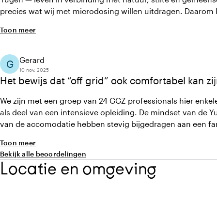
precies wat wij met microdosing willen uitdragen. Daarom 
opnieuw voor deze plek: Yugen Forest belichaamt de essent
Toon meer
transformatie en bewust leven
Gerard
G
10 nov. 2025
Het bewijs dat “off grid” ook comfortabel kan zij
We zijn met een groep van 24 GGZ professionals hier enkel
als deel van een intensieve opleiding. De mindset van de Y
van de accomodatie hebben stevig bijgedragen aan een fan
diepe inzichten en versterking van onderlinge relaties.
Toon meer
Bekijk alle beoordelingen
Locatie en omgeving