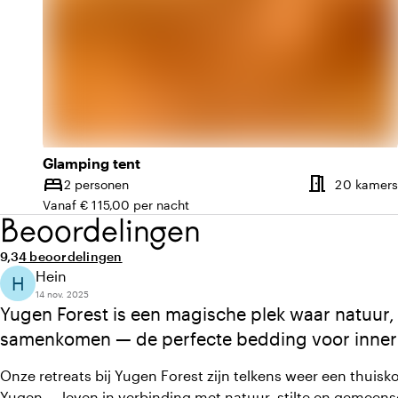
Glamping tent
meeting_room
bed
2 personen
20 kamers
Capaciteit
Vanaf € 115,00 per nacht
Beoordelingen
Gemiddelde beoordeling van 9,3 uit 10
Aantal beoordelingen: 4
9,3
4 beoordelingen
Hein
H
14 nov. 2025
Yugen Forest is een magische plek waar natuur,
samenkomen — de perfecte bedding voor innerli
bewustzijn.
Onze retreats bij Yugen Forest zijn telkens weer een thuis
Yugen — leven in verbinding met natuur, stilte en gemeen