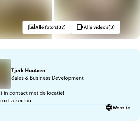
photo_library
videocam
Alle foto's
(
37
)
Alle video's
(
3
)
Tjerk
Hootsen
Sales & Business Development
t in contact met de locatie!
 extra kosten
language
Website