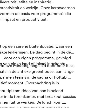
siteit, stilte en inspiratie
reativiteit en welzijn. Onze kernwaarden
– vormen de basis voor programma’s die
 impact en productiviteit.
t op een serene buitenlocatie, waar een
kte lekkernijen. De dag begint in de de
ver — voor een eigen programma, gevolgd
van eigen land of lokaal ingekocht.
tieve tuinderij, begeleid door boer Rick,
laats in de antieke greenhouse, aan lange
ntspannen teams in de sauna of hottub,
tief moment. Overnachting is in
.
ant tipi temidden van een bloeiend
r in de torenkamer, met breakout-sessies
annen uit te werken. De lunch komt
atwerk keuzes zoals stiltewandeling,