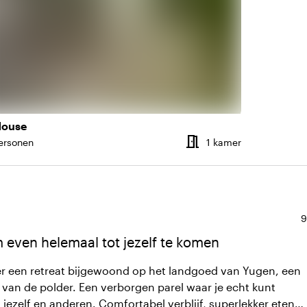
House
meeting_room
 kamers
Aantal kame
ersonen
1 kamer
teit
G
9
 even helemaal tot jezelf te komen
er een retreat bijgewoond op het landgoed van Yugen, een
e van de polder. Een verborgen parel waar je echt kunt
jezelf en anderen. Comfortabel verblijf, superlekker eten