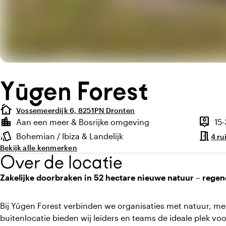
Yūgen Forest
cottage
Vossemeerdijk 6, 8251PN Dronten
Highlights
location_city
person_pin
Aan een meer & Bosrijke omgeving
15
Locatie en omgeving
Capacit
meeting_room
style
Bohemian / Ibiza & Landelijk
4 ru
Sfeer en uitstraling
Bekijk alle kenmerken
Over de locatie
Zakelijke doorbraken in 52 hectare nieuwe natuur – regene
Bij Yūgen Forest verbinden we organisaties met natuur, me
buitenlocatie bieden wij leiders en teams de ideale plek v