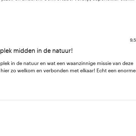
ndelijk team dat alles tot in de puntjes draagt. Alles ademt
rgen voor mens een aarde.
Gem
9,5
plek midden in de natuur!
plek in de natuur en wat een waanzinnige missie van deze
hier zo welkom en verbonden met elkaar! Echt een enorme