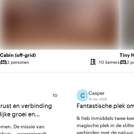
Cabin (off-grid)
Tiny 
meeting_room
bed
bed
Aantal kamers
Aantal
2 personen
10 kamers
2 p
Capaciteit
Capaci
Casper
C
Gemiddelde beoordeling van 10 uit 10
10
10 nov. 2025
 rust en verbinding
Fantastische plek om
jke groei en
Ik heb inmiddels twee ke
magische plek in de stilt
komen. De missie van
verbinden met de natuur, 
schap — weerspiegelt