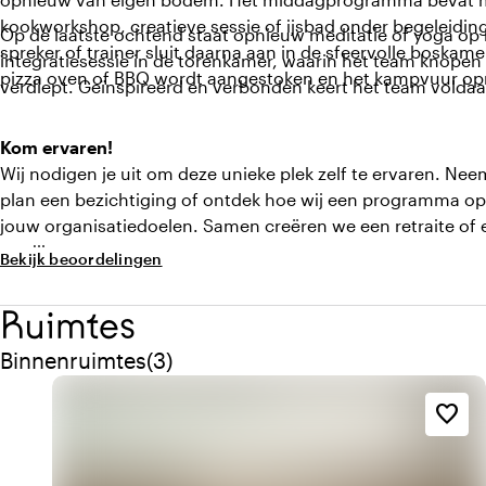
kookworkshop, creatieve sessie of ijsbad onder begeleiding 
Op de laatste ochtend staat opnieuw meditatie of yoga op 
spreker of trainer sluit daarna aan in de sfeervolle boska
integratiesessie in de torenkamer, waarin het team knopen
pizza oven of BBQ wordt aangestoken en het kampvuur opn
verdiept. Geïnspireerd en verbonden keert het team voldaa
Kom ervaren!
Wij nodigen je uit om deze unieke plek zelf te ervaren. Neem
plan een bezichtiging of ontdek hoe wij een programma op
jouw organisatiedoelen. Samen creëren we een retraite of e
verrijkt.
Bekijk beoordelingen
Ruimtes
Aantal binnenruimtes: 3
Binnenruimtes
(
3
)
favorite_border