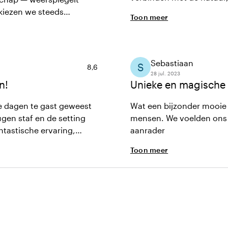
uit eigen tuin en een vrie
kiezen we steeds
Toon meer
de missie om goed te zo
ie van natuurlijke
Sebastiaan
S
Gemiddelde beoordeling van 8,6 uit 10
8,6
28 jul. 2023
n!
Unieke en magische 
e dagen te gast geweest
Wat een bijzonder mooie 
ugen staf en de setting
mensen. We voelden ons 
tastische ervaring,
aanrader
Toon meer