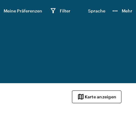
n
filter_alt
more_horiz
Meine Präferenzen
Filter
Sprache
Mehr
map
Karte anzeigen