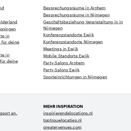
nd
Besprechungsräume in Arnhem
Besprechungsräume in Nijmegen
elderland
Geschäftsbeziehung Veranstaltung in in
Nijmegen
roningen
Konferenzstandorte Ewijk
te in
Konferenzstandorte Nijmegen
 für deine
Meetings in Ewijk
te in
Mobile Standorte Ewijk
für deine
Party-Salons Arnhem
Party-Salons Ewijk
Sporteinrichtungen in Nijmegen
MEHR INSPIRATION
gsort an.
inspirierendelocations.nl
toptrouwlocaties.nl
greatervenues.com