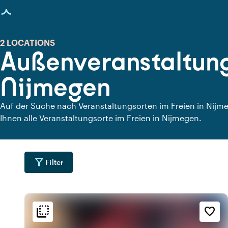
eite geladen
2 LOCATIONS
Außenveranstaltung
Nijmegen
Auf der Suche nach Veranstaltungsorten im Freien in Nijme
Ihnen alle Veranstaltungsorte im Freien in Nijmegen.
filter_alt
Filter
flip_to_back
flip_to_back
Lage
Ambiente und Ästhetik
Erreichbarkeit und Lag
favorite_border
info
info
wate
n
An einem Fluss
Kneipenstil