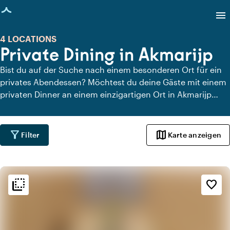
eite geladen
menu
4 LOCATIONS
Private Dining in Akmarijp
Bist du auf der Suche nach einem besonderen Ort für ein
privates Abendessen? Möchtest du deine Gäste mit einem
privaten Dinner an einem einzigartigen Ort in Akmarijp
überraschen? Auf Locaties.nl findest du schnell und
einfach alle Locations in Akmarijp, an denen du in aller
Ruhe dinieren kannst. Schau dir alle privaten Dining-
filter_alt
map
Filter
Karte anzeigen
Locations für ein köstliches privates Dinner an.
flip_to_back
flip_to_back
Ambiente und Ästhetik
favorite_border
info
Ländlich
info
Skandinavisch