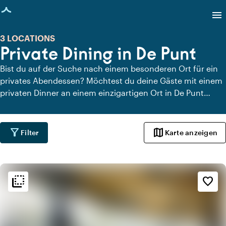
eite geladen
menu
3 LOCATIONS
Private Dining in De Punt
Bist du auf der Suche nach einem besonderen Ort für ein
privates Abendessen? Möchtest du deine Gäste mit einem
privaten Dinner an einem einzigartigen Ort in De Punt
überraschen? Auf Locaties.nl findest du schnell und
einfach alle Locations in De Punt, an denen du in aller Ruhe
dinieren kannst. Schau dir alle privaten Dining-Locations
filter_alt
map
Filter
Karte anzeigen
für ein köstliches privates Dinner an.
flip_to_back
flip_to_back
Ambiente und Ästhetik
favorite_border
spa
Botanisch