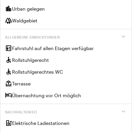
location_city
Urban gelegen
forest
Waldgebiet
expand_more
ALLGEMEINE EINRICHTUNGEN
elevator
Fahrstuhl auf allen Etagen verfügbar
accessible
Rollstuhlgerecht
accessible
Rollstuhlgerechtes WC
deck
Terrasse
hotel
Übernachtung vor Ort möglich
expand_more
NACHHALTIGKEIT
ev_charger
Elektrische Ladestationen