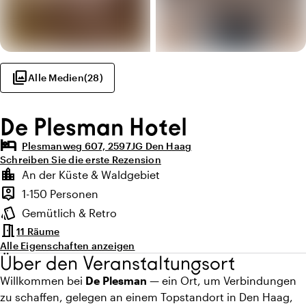
photo_library
Alle Medien
(
28
)
De Plesman Hotel
hotel
Plesmanweg 607, 2597JG Den Haag
Schreiben Sie die erste Rezension
Highlights
location_city
An der Küste & Waldgebiet
Lage und Umgebung
person_pin
1-150 Personen
Kapazität
style
Gemütlich & Retro
Ambiente
meeting_room
11 Räume
Alle Eigenschaften anzeigen
Über den Veranstaltungsort
Willkommen bei
De Plesman
— ein Ort, um Verbindungen
zu schaffen, gelegen an einem Topstandort in Den Haag,