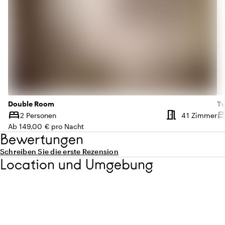
Double Room
T
meeting_room
bed
be
An
2 Personen
41 Zimmer
Kapazität
Ka
Ab 149,00 € pro Nacht
Bewertungen
Schreiben Sie die erste Rezension
Location und Umgebung