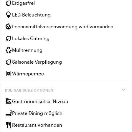
eco
Erdgasfrei
lightbulb
LED-Beleuchtung
compost
Lebensmittelverschwendung wird vermieden
eco
Lokales Catering
recycling
Mülltrennung
eco
Saisonale Verpflegung
heat_pump
Wärmepumpe
expand_more
KULINARISCHE OPTIONEN
dinner_dining
Gastronomisches Niveau
brunch_dining
Private Dining möglich
restaurant
Restaurant vorhanden