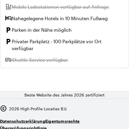
ev_station
Nicht verfügbar:
Mobile Ladestationen verfügbar auf Anfrage
hotel
Nahegelegene Hotels in 10 Minuten Fußweg
local_parking
Parken in der Nähe möglich
local_parking
Privater Parkplatz - 100 Parkplätze vor Ort
verfügbar
airport_shuttle
Nicht verfügbar:
Shuttle-Service verfügbar
Beste Website des Jahres 2026 zertifiziert
copyright
2026
High Profile Locaties B.V.
Datenschutzerklärung
Eigentumsrechte
Überprüfungsrichtlinie