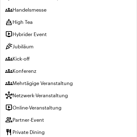
groups
Handelsmesse
cake
High Tea
live_tv
Hybrider Event
celebration
Jubiläum
groups
Kick-off
groups
Konferenz
groups
Mehrtägige Veranstaltung
hub
Netzwerk-Veranstaltung
live_tv
Online-Veranstaltung
group
Partner-Event
restaurant
Private Dining