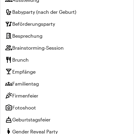
groups
crib
Babyparty (nach der Geburt)
nightlife
Beförderungsparty
meeting_room
Besprechung
group
Brainstorming-Session
restaurant
Brunch
local_bar
Empfänge
groups
Familientag
celebration
Firmenfeier
photo_camera
Fotoshoot
cake
Geburtstagsfeier
pregnant_woman
Gender Reveal Party