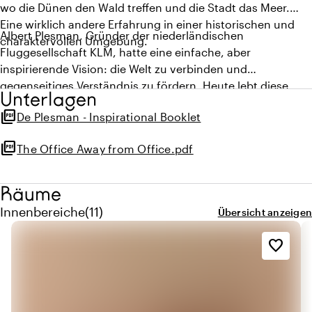
wo die Dünen den Wald treffen und die Stadt das Meer.
Eine wirklich andere Erfahrung in einer historischen und
Albert Plesman, Gründer der niederländischen
charaktervollen Umgebung.
Fluggesellschaft KLM, hatte eine einfache, aber
inspirierende Vision: die Welt zu verbinden und
gegenseitiges Verständnis zu fördern. Heute lebt diese
Unterlagen
Vision, Menschen zusammenzubringen, in De Plesman
picture_as_pdf
De Plesman - Inspirational Booklet
weiter, wo wir sein Erbe ehren, indem wir Gäste, Bewohner
und Besucher mit der lokalen Gemeinschaft, mit Kollegen
picture_as_pdf
The Office Away from Office.pdf
und Kunden, mit Freunden und Familie, mit Kunst,
Geschichte und Kultur, mit unserer wunderschönen Stadt
und mit der Natur in Kontakt bringen.
Räume
Menge innenbereiche: 11
Innenbereiche
(
11
)
Übersicht anzeigen
favorite_border