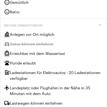
info
Gemütlich
info
Retro
expand_more
WEITERE EINRICHTUNGEN
sailing
Anlegen vor Ort möglich
directions_car
Nicht verfügbar:
Autos können einfahren
directions_boat
Erreichbar mit dem Wassertaxi
pets
Hunde erlaubt
ev_station
Ladestationen für Elektroautos - 20 Ladestationen
verfügbar
flight
Landeplatz oder Flughafen in der Nähe in 35
Minuten mit dem Auto
local_shipping
Lastwagen können einfahren