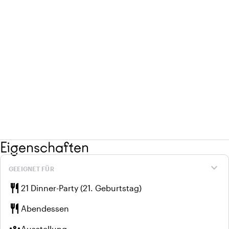
Eigenschaften
expand_more
GEEIGNET FÜR
restaurant
21 Dinner-Party (21. Geburtstag)
restaurant
Abendessen
Ausstellung