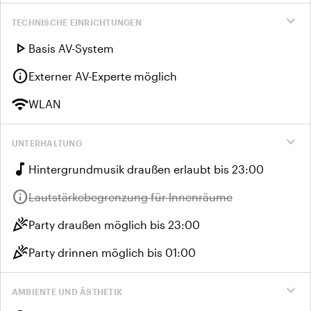
expand_more
TECHNISCHE EINRICHTUNGEN
play_arrow
Basis AV-System
info
Externer AV-Experte möglich
wifi
WLAN
expand_more
UNTERHALTUNG
music_note
Hintergrundmusik draußen erlaubt bis 23:00
info
Nicht verfügbar:
Lautstärkebegrenzung für Innenräume
celebration
Party draußen möglich bis 23:00
celebration
Party drinnen möglich bis 01:00
expand_more
AMBIENTE UND ÄSTHETIK