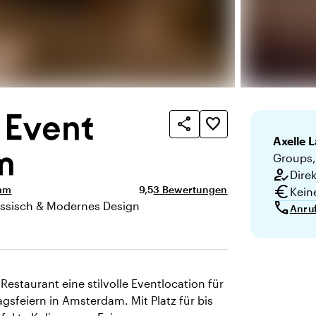
 Event
share
favorite_border
Axelle
L
m
Groups,
how_to_reg
Dire
euro
Durchschnittliche Bewertung von 9,5
Anzahl der Bewertungen: 3
dam
9,5
3 Bewertungen
Kein
call
assisch & Modernes Design
Anru
te
staurant eine stilvolle Eventlocation für
sfeiern in Amsterdam. Mit Platz für bis