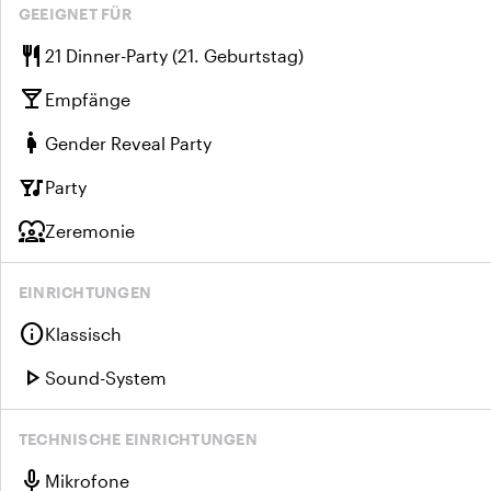
GEEIGNET FÜR
restaurant
21 Dinner-Party (21. Geburtstag)
local_bar
Empfänge
pregnant_woman
Gender Reveal Party
nightlife
Party
diversity_1
Zeremonie
EINRICHTUNGEN
info
Klassisch
play_arrow
Sound-System
TECHNISCHE EINRICHTUNGEN
mic
Mikrofone