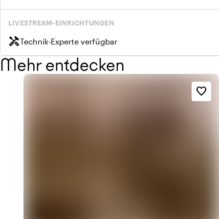
LIVESTREAM-EINRICHTUNGEN
handyman
Technik-Experte verfügbar
Mehr entdecken
favorite_border