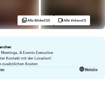
photo_library
videocam
Alle Bilder
(
12
)
Alle Videos
(
1
)
archer
 Meetings, & Events Executive
kter Kontakt mit der Location!
 von 10
e zusätzlichen Kosten
language
fen
Website