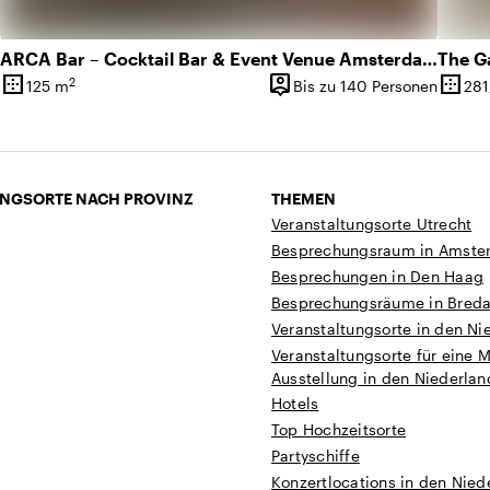
ARCA Bar – Cocktail Bar & Event Venue Amsterdam
The G
border_outer
person_pin
border_outer
2
125 m
Bis zu 140 Personen
281
Oberfläche
Kapazität
Oberf
NGSORTE NACH PROVINZ
THEMEN
Veranstaltungsorte Utrecht
Besprechungsraum in Amste
Besprechungen in Den Haag
Besprechungsräume in Bred
Veranstaltungsorte in den Ni
Veranstaltungsorte für eine 
Ausstellung in den Niederla
Hotels
Top Hochzeitsorte
Partyschiffe
Konzertlocations in den Nied
t