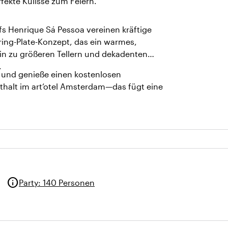
fekte Kulisse zum Feiern.
s Henrique Sá Pessoa vereinen kräftige
ring-Plate-Konzept, das ein warmes,
 hin zu größeren Tellern und dekadenten
.
 und genieße einen kostenlosen
halt im art’otel Amsterdam—das fügt eine
info
Party
:
140 Personen