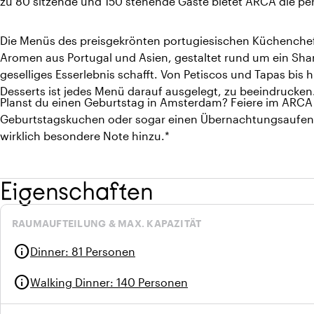
zu 80 sitzende und 150 stehende Gäste bietet ARCA die per
Die Menüs des preisgekrönten portugiesischen Küchenchef
Aromen aus Portugal und Asien, gestaltet rund um ein Sha
geselliges Esserlebnis schafft. Von Petiscos und Tapas bis
Desserts ist jedes Menü darauf ausgelegt, zu beeindrucken
Planst du einen Geburtstag in Amsterdam? Feiere im ARCA
Geburtstagskuchen oder sogar einen Übernachtungsaufent
wirklich besondere Note hinzu.*
Eigenschaften
RAUMAUFTEILUNG & MAX. KAPAZITÄT
info
Dinner
:
81 Personen
info
Walking Dinner
:
140 Personen