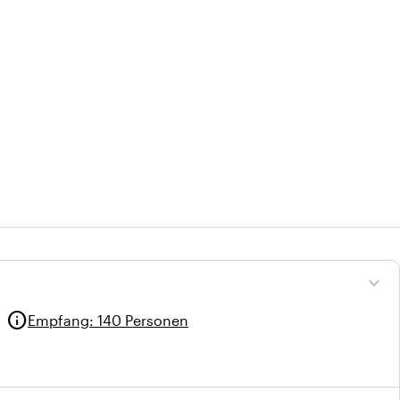
expand_more
info
Empfang
:
140 Personen