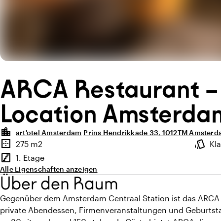
ARCA Restaurant –
Location Amsterda
location_city
art'otel Amsterdam
Prins Hendrikkade 33, 1012TM Amster
Highlights
border_outer
style
275 m2
Kl
Fläche
Ambien
stairs
1. Etage
Stockwerk
Alle Eigenschaften anzeigen
Über den Raum
Gegenüber dem Amsterdam Centraal Station ist das ARCA Re
private Abendessen, Firmenveranstaltungen und Geburtstag