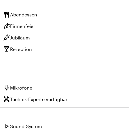
restaurant
Abendessen
celebration
Firmenfeier
celebration
Jubiläum
local_bar
Rezeption
mic
Mikrofone
handyman
Technik-Experte verfügbar
play_arrow
Sound-System