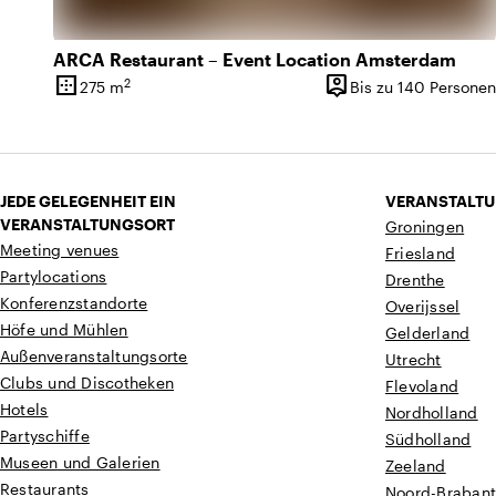
ARCA Restaurant – Event Location Amsterdam
border_outer
person_pin
2
275 m
Bis zu 140 Personen
Oberfläche
Kapazität
JEDE GELEGENHEIT EIN
VERANSTALTU
VERANSTALTUNGSORT
Groningen
Meeting venues
Friesland
Partylocations
Drenthe
Konferenzstandorte
Overijssel
Höfe und Mühlen
Gelderland
Außenveranstaltungsorte
Utrecht
Clubs und Discotheken
Flevoland
Hotels
Nordholland
Partyschiffe
Südholland
Museen und Galerien
Zeeland
Restaurants
Noord-Braban