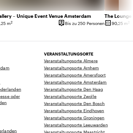
allery – Unique Event Venue Amsterdam
The Lounge 
person_pin
border_outer
2
2
,25 m
Bis zu 250 Personen
90,25 m
läche
Kapazität
Oberfläche
VERANSTALTUNGSORTE
Veranstaltungsorte Almere
rdam
Veranstaltungsorte Arnhem
Veranstaltungsorte Amersfoort
a
Veranstaltungsorte Amsterdam
ederlanden
Veranstaltungsorte Den Haag
Messe oder
Veranstaltungsorte Zwolle
nden
Veranstaltungsorte Den Bosch
Veranstaltungsorte Eindhoven
Veranstaltungsorte Groningen
Veranstaltungsorte Leeuwarden
erlanden
Veranstaltungsorte Maastricht