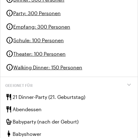
info
Party
:
300 Personen
info
Empfang
:
300 Personen
info
Schule
:
100 Personen
info
Theater
:
100 Personen
info
Walking Dinner
:
150 Personen
expand_more
GEEIGNET FÜR
restaurant
21 Dinner-Party (21. Geburtstag)
restaurant
Abendessen
crib
Babyparty (nach der Geburt)
pregnant_woman
Babyshower