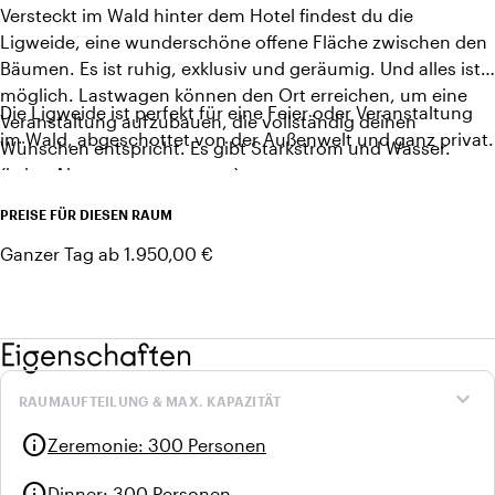
Versteckt im Wald hinter dem Hotel findest du die
Ligweide, eine wunderschöne offene Fläche zwischen den
Bäumen. Es ist ruhig, exklusiv und geräumig. Und alles ist
möglich. Lastwagen können den Ort erreichen, um eine
Die Ligweide ist perfekt für eine Feier oder Veranstaltung
Veranstaltung aufzubauen, die vollständig deinen
im Wald, abgeschottet von der Außenwelt und ganz privat.
Wünschen entspricht. Es gibt Starkstrom und Wasser.
(keine Abwasserentsorgung)
PREISE FÜR DIESEN RAUM
Ganzer Tag ab 1.950,00 €
Eigenschaften
expand_more
RAUMAUFTEILUNG & MAX. KAPAZITÄT
info
Zeremonie
:
300 Personen
info
Dinner
:
300 Personen