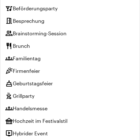
nightlife
Beförderungsparty
meeting_room
Besprechung
group
Brainstorming-Session
restaurant
Brunch
groups
Familientag
celebration
Firmenfeier
cake
Geburtstagsfeier
outdoor_grill
Grillparty
groups
Handelsmesse
festival
Hochzeit im Festivalstil
live_tv
Hybrider Event