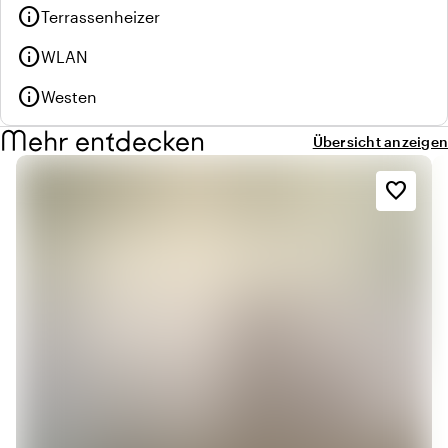
info
Terrassenheizer
info
WLAN
info
Westen
Mehr entdecken
Übersicht anzeigen
favorite_border