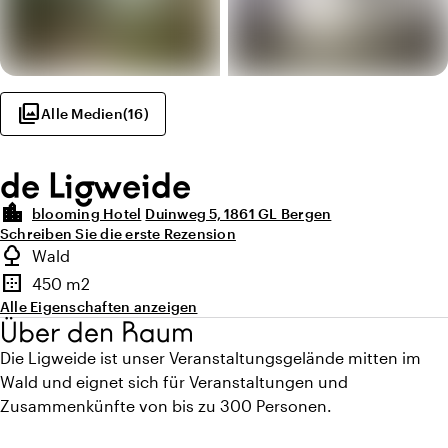
photo_library
Alle Medien
(
16
)
de Ligweide
location_city
blooming Hotel
Duinweg 5, 1861 GL Bergen
Schreiben Sie die erste Rezension
Highlights
nature
Wald
Art des Außenbereichs
border_outer
450 m2
Fläche
Alle Eigenschaften anzeigen
Über den Raum
Die Ligweide ist unser Veranstaltungsgelände mitten im
Wald und eignet sich für Veranstaltungen und
Zusammenkünfte von bis zu 300 Personen.