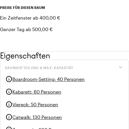
Live-Streaming usw.
PREISE FÜR DIESEN RAUM
Zugang über Bar/Restaurant und Terrasse
Ein Zeitfenster ab 400,00 €
Ganzer Tag ab 500,00 €
Eigenschaften
expand_more
RAUMAUFTEILUNG & MAX. KAPAZITÄT
info
Boardroom-Setting
:
40 Personen
info
Kabarett
:
60 Personen
info
Viereck
:
50 Personen
info
Catwalk
:
130 Personen