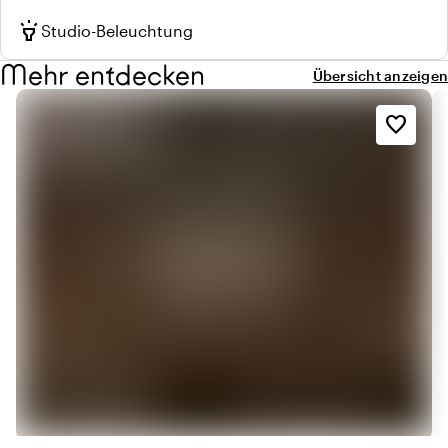
highlight
Studio-Beleuchtung
Mehr entdecken
Übersicht anzeigen
favorite_border