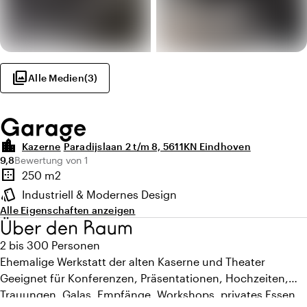
photo_library
Alle Medien
(
3
)
Garage
location_city
Kazerne
Paradijslaan 2 t/m 8, 5611KN Eindhoven
Durchschnittliche Bewertung von 9,8 von 10
Anzahl der Bewertungen: 1
9,8
Bewertung von 1
Highlights
border_outer
250 m2
Fläche
style
Industriell & Modernes Design
Ambiente
Alle Eigenschaften anzeigen
Über den Raum
2 bis 300 Personen
Ehemalige Werkstatt der alten Kaserne und Theater
Geeignet für Konferenzen, Präsentationen, Hochzeiten,
Trauungen, Galas, Empfänge, Workshops, privates Essen,