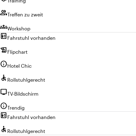
Training
group
Treffen zu zweit
groups
Workshop
elevator
Fahrstuhl vorhanden
history_edu
Flipchart
info
Hotel Chic
accessible
Rollstuhlgerecht
tv
TV-Bildschirm
info
Trendig
elevator
Fahrstuhl vorhanden
accessible
Rollstuhlgerecht