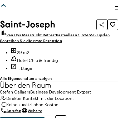
eite geladen
photo_library
photo_library
Alle Bilder
(
1
)
Alle Medien
(
1
)
me
Saint-Joseph
share
favorite_border
location_city
Van Oys Maastricht Retreat
Kasteellaan 1, 6245SB Eijsden
Schreiben Sie die erste Rezension
Highlights
border_outer
Fläche
29 m2
style
Ambiente
Hotel Chic & Trendig
stairs
Stockwerk
1. Etage
Alle Eigenschaften anzeigen
Über den Raum
Stefan
Callaars
Business Development Extpert
how_to_reg
Direkter Kontakt mit der Location!
euro
Keine zusätzlichen Kosten
call
language
Anrufen
Website