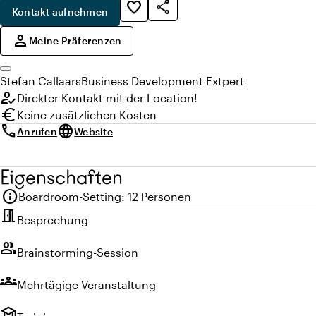
share
favorite_border
Kontakt aufnehmen
,
person
Meine Präferenzen
Stefan
Callaars
Business Development Extpert
how_to_reg
Direkter Kontakt mit der Location!
euro
Keine zusätzlichen Kosten
call
language
Anrufen
Website
Eigenschaften
info
Boardroom-Setting
:
12 Personen
meeting_room
Besprechung
group
Brainstorming-Session
groups
Mehrtägige Veranstaltung
school