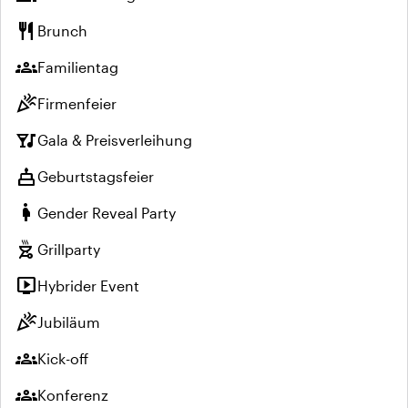
restaurant
Brunch
groups
Familientag
celebration
Firmenfeier
nightlife
Gala & Preisverleihung
cake
Geburtstagsfeier
pregnant_woman
Gender Reveal Party
outdoor_grill
Grillparty
live_tv
Hybrider Event
celebration
Jubiläum
groups
Kick-off
groups
Konferenz