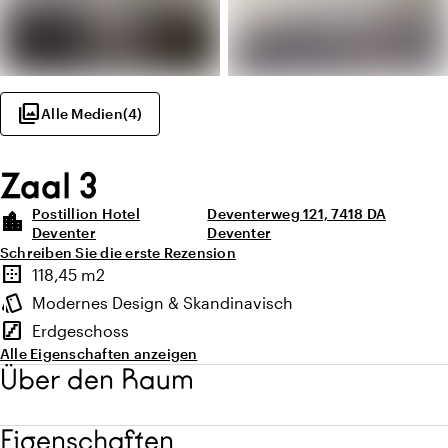
photo_library
Alle Medien
(
4
)
Zaal 3
Postillion Hotel
Deventerweg 121, 7418 DA
location_city
Deventer
Deventer
Schreiben Sie die erste Rezension
Highlights
border_outer
118,45 m2
Fläche
style
Modernes Design & Skandinavisch
Ambiente
stairs
Erdgeschoss
Stockwerk
Alle Eigenschaften anzeigen
Über den Raum
Eigenschaften