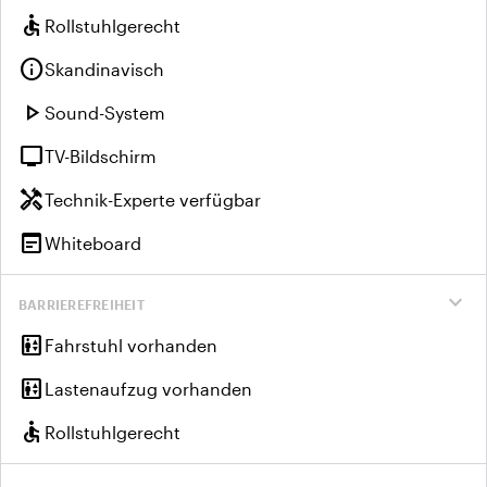
accessible
Rollstuhlgerecht
info
Skandinavisch
play_arrow
Sound-System
tv
TV-Bildschirm
handyman
Technik-Experte verfügbar
wysiwyg
Whiteboard
expand_more
BARRIEREFREIHEIT
elevator
Fahrstuhl vorhanden
elevator
Lastenaufzug vorhanden
accessible
Rollstuhlgerecht