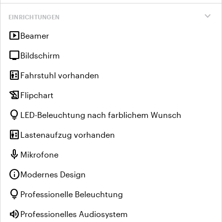
expand_more
EINRICHTUNGEN
smart_display
Beamer
tv
Bildschirm
elevator
Fahrstuhl vorhanden
history_edu
Flipchart
lightbulb
LED-Beleuchtung nach farblichem Wunsch
elevator
Lastenaufzug vorhanden
mic
Mikrofone
info
Modernes Design
lightbulb
Professionelle Beleuchtung
volume_up
Professionelles Audiosystem