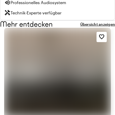
volume_up
Professionelles Audiosystem
handyman
Technik-Experte verfügbar
Mehr entdecken
Übersicht anzeigen
favorite_border