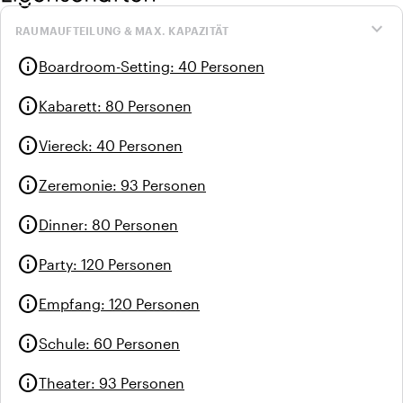
expand_more
RAUMAUFTEILUNG & MAX. KAPAZITÄT
info
Boardroom-Setting
:
40 Personen
info
Kabarett
:
80 Personen
info
Viereck
:
40 Personen
info
Zeremonie
:
93 Personen
info
Dinner
:
80 Personen
info
Party
:
120 Personen
info
Empfang
:
120 Personen
info
Schule
:
60 Personen
info
Theater
:
93 Personen