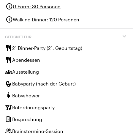
info
U-Form
:
30 Personen
info
Walking Dinner
:
120 Personen
expand_more
GEEIGNET FÜR
restaurant
21 Dinner-Party (21. Geburtstag)
restaurant
Abendessen
groups
Ausstellung
crib
Babyparty (nach der Geburt)
pregnant_woman
Babyshower
nightlife
Beförderungsparty
meeting_room
Besprechung
group
Brainstorming-Session