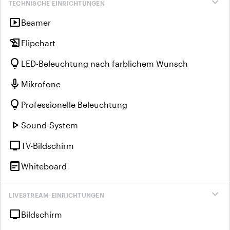
expand_more
TECHNISCHE EINRICHTUNGEN
smart_display
Beamer
history_edu
Flipchart
lightbulb
LED-Beleuchtung nach farblichem Wunsch
mic
Mikrofone
lightbulb
Professionelle Beleuchtung
play_arrow
Sound-System
tv
TV-Bildschirm
wysiwyg
Whiteboard
expand_more
LIVESTREAM-EINRICHTUNGEN
tv
Bildschirm