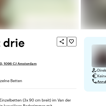
 drie
share
favorite_border
0, 1096 CJ Amsterdam
how_to_reg
Dire
euro
Kein
call
nzelne Betten
Anru
inzelbetten (3x 90 cm breit) im Van der
in luxuriöses Badezimmer mit