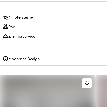
hotel_class
4 Hotelsterne
pool
Pool
room_service
Zimmerservice
info
Modernes Design
favorite_border