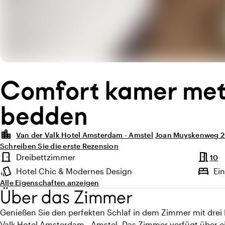
Comfort kamer met
bedden
location_city
Van der Valk Hotel Amsterdam - Amstel
Joan Muyskenweg 2
Schreiben Sie die erste Rezension
Highlights
meeting_room
door_front
Dreibettzimmer
10
Zimmertyp
style
bed
Hotel Chic & Modernes Design
Ei
Ambiente
Alle Eigenschaften anzeigen
Über das Zimmer
Genießen Sie den perfekten Schlaf in dem Zimmer mit drei E
Valk Hotel Amsterdam - Amstel. Das Zimmer verfügt über e