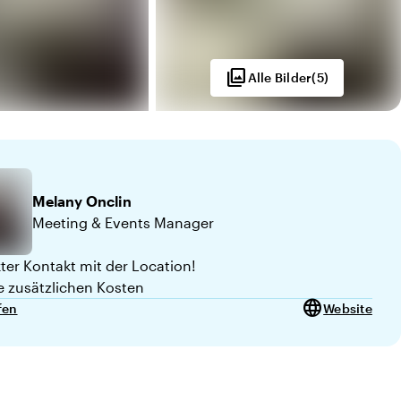
photo_library
Alle Bilder
(
5
)
Melany
Onclin
Meeting & Events Manager
kter Kontakt mit der Location!
e zusätzlichen Kosten
language
fen
Website