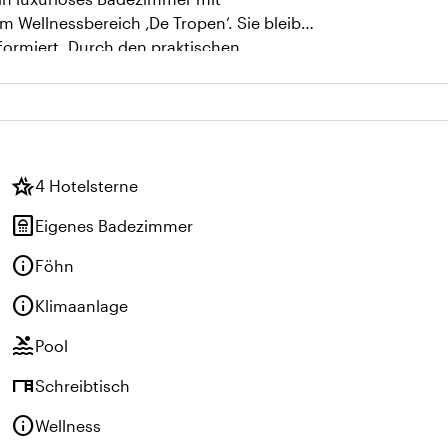
Wellnessbereich ‚De Tropen‘. Sie bleiben
formiert. Durch den praktischen
 Entspannen Sie sich vollkommen und
essbereich und den Außenpool.
hotel_class
4 Hotelsterne
bathroom
Eigenes Badezimmer
info
Föhn
info
Klimaanlage
pool
Pool
desk
Schreibtisch
info
Wellness