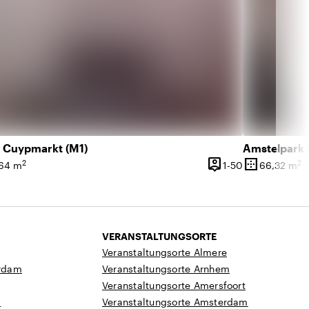
t Cuypmarkt (M1)
Amstelpark (
person_pin
border_outer
2
2
50 Personen
1 bis 50 Perso
64 m
1-50
66,32 m
läche
Kapazität
Oberfläche
VERANSTALTUNGSORTE
Veranstaltungsorte Almere
rdam
Veranstaltungsorte Arnhem
Veranstaltungsorte Amersfoort
a
Veranstaltungsorte Amsterdam