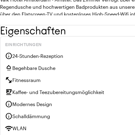
Regendusche und hochwertigen Badprodukten aus unserem 
über den Flatscreen-TV und kostenloses High-Speed-Wifi in
Schreibtisch ist das Zimmer auch zum Arbeiten geeignet.
Eigenschaften
nutzen Sie kostenlos das Fitnessstudio ‚ADAM‘, den Welln
EINRICHTUNGEN
info
24-Stunden-Rezeption
shower
Begehbare Dusche
fitness_center
Fitnessraum
emoji_food_beverage
Kaffee- und Teezubereitungsmöglichkeit
info
Modernes Design
info
Schalldämmung
wifi
WLAN