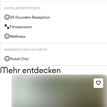
HOTELAUSSTATTUNG
info
24-Stunden-Rezeption
fitness_center
Fitnessraum
info
Wellness
AMBIENTE UND ÄSTHETIK
info
Hotel Chic
Mehr entdecken
favorite_border