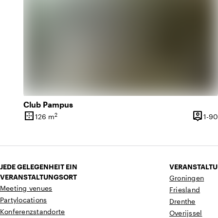
Club Pampus
border_outer
person_pin
2
126 m
1-90
Oberfläche
Kapazi
JEDE GELEGENHEIT EIN
VERANSTALTU
VERANSTALTUNGSORT
Groningen
Meeting venues
Friesland
Partylocations
Drenthe
Konferenzstandorte
Overijssel