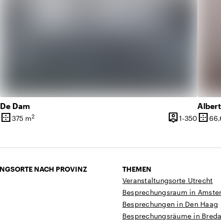
De Dam
Alber
border_outer
person_pin
border_outer
2
1 bis 90 Personen
1 bis 3
375 m
1-350
66,
tät
Oberfläche
Kapazität
Oberf
NGSORTE NACH PROVINZ
THEMEN
Veranstaltungsorte Utrecht
Besprechungsraum in Amste
Besprechungen in Den Haag
Besprechungsräume in Bred