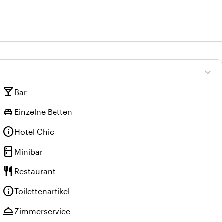
expand_more
local_bar
Bar
single_bed
Einzelne Betten
info
Hotel Chic
kitchen
Minibar
restaurant
Restaurant
info
Toilettenartikel
room_service
Zimmerservice